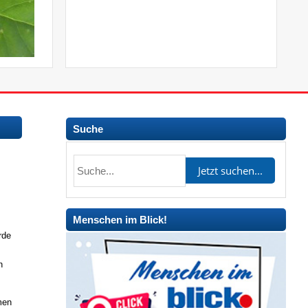
Suche
Menschen im Blick!
rde
n
men