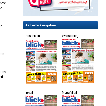
onate
nd
Aktuelle Ausgaben
in
Rosenheim
Wasserburg
tte
einen
ind
Inntal
Mangfalltal