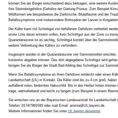
können Sie als Bürger entscheidend dazu beitragen, eine weitere Ausbr
Ihre Steinobstgehölze (Gehölze der Gattung Prunus: Zum Beispiel Kirsch
Wildformen wie beispielweise die Zierkirsche, Blutpflaume und die Trau
Befallssymptome sind insbesondere Bohrspäne der Larven in Astgabel
Der Käfer kann mit Schnittgut von befallenen Gehölzen verbreitet werde
erster Linie daran erinnern sollen, kein Schnittgut aus der Zone zu tran
Quarantänezone ist es wichtig, Schnittgut korrekt über die Sammelste
weitere Verbreitung des Käfers zu verhindern.
Insgesamt wurden in der Quarantänezone vier Sammelstellen errichtet, 
kostenlos abgeben können. Das dort abgegebene Schnittgut wird gehäck
bringen Sie als Bürger der Stadt Bad Aibling das Schnittgut zur Sammels
Wenn Sie Befallssymptome an Ihren Gehölzen entdeckt oder einen Käfer 
Landwirtschaft (LfL) in Kontakt. Die Käfer sind bis zu 4 cm groß, habe
auffallend roten, bedornten Halsschild. Bis in den Herbst hinein könne
träge, wärmeliebend und leicht zu fangen (zum Beispiel in einem Marme
Sie erreichen uns an der Bayerischen Landesanstalt für Landwirtschaft (
Telefon: 0174/7981593 oder mail Email: aromia@LfL.bayern.de.
Weitere Informationen finden Sie unter
LfL.bayern.de/aromia
.