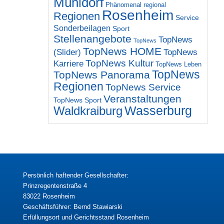
Mühldorf
Phänomenal regional
Rosenheim
Regionen
Service
Sonderbeilagen
Sport
Stellenangebote
TopNews
TopNews
TopNews HOME
(Slider)
TopNews
TopNews Kultur
Karriere
TopNews Leben
TopNews
TopNews Panorama
Regionen
TopNews Service
Veranstaltungen
TopNews Sport
Wasserburg
Waldkraiburg
Persönlich haftender Gesellschafter:
Prinzregentenstraße 4
83022 Rosenheim
Geschäftsführer: Bernd Stawiarski
Erfüllungsort und Gerichtsstand Rosenheim