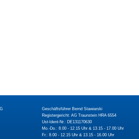
KG
Geschäftsführer Bernd Stawiarski
Registergericht: AG Traunstein HRA 6554
Ust-Ident-Nr.: DE131170630
Mo.-Do.: 8.00 - 12.15 Uhr & 13.15 - 17.00 Uhr
Fr.: 8.00 - 12.15 Uhr & 13.15 - 16.00 Uhr