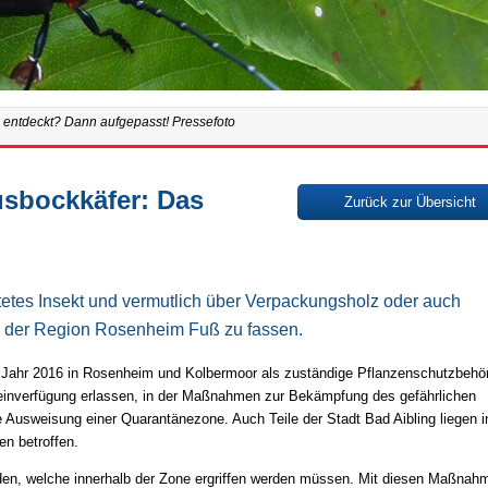
 entdeckt? Dann aufgepasst! Pressefoto
sbockkäfer: Das
Zurück zur Übersicht
tetes Insekt und vermutlich über Verpackungsholz oder auch
 in der Region Rosenheim Fuß zu fassen.
m Jahr 2016 in Rosenheim und Kolbermoor als zuständige Pflanzenschutzbehö
inverfügung erlassen, in der Maßnahmen zur Bekämpfung des gefährlichen
ie Ausweisung einer Quarantänezone. Auch Teile der Stadt Bad Aibling liegen i
n betroffen.
rden, welche innerhalb der Zone ergriffen werden müssen. Mit diesen Maßnah