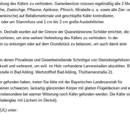
eitung des Käfers zu verhindern. Gartenbesitzer müssen regelmäßig alle 2 M
e, Zwetschge, Pflaume, Aprikose, Pfirsich, Mirabelle u. a. sowie alle Zier- u
benkirsche) auf Befallsmerkmale und geschlüpfte Käfer kontrollieren.
n oder am Stammfuss und 1 cm bis 2 cm große Ausbohrlöcher.
n. Deshalb wurden auf der Grenze der Quarantänezone Schilder errichtet, die 
sportieren, um eine weitere Verbreitung des Käfers zu verhindern. In der
llen zu entsorgen oder auf dem Grundstück zu belassen, um auch damit eine
in denen Privatleute und Gewerbetreibende Schnittgut von Steinobstgehölzen
selt und verbrannt, um evtl. im Holz vorhandene Larvenstadien abzutöten. Bi
telle in Bad Aibling: Wertstoffhof Bad Aibling, Thürhamerstraße 21.
gefunden haben, treten Sie bitte mit der Bayerischen Landesanstalt für
n einen schwarzen, lackartig glänzenden Körper mit glatten Flügeldecken und 
n insbesondere bei warmer Witterung noch Käfer gefunden werden. Die Käfer s
ladenglas mit Löchern im Deckel).
LfL) unter: