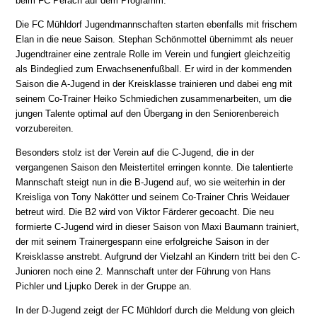
beim FC Perach auf dem Programm.
Die FC Mühldorf Jugendmannschaften starten ebenfalls mit frischem
Elan in die neue Saison. Stephan Schönmottel übernimmt als neuer
Jugendtrainer eine zentrale Rolle im Verein und fungiert gleichzeitig
als Bindeglied zum Erwachsenenfußball. Er wird in der kommenden
Saison die A-Jugend in der Kreisklasse trainieren und dabei eng mit
seinem Co-Trainer Heiko Schmiedichen zusammenarbeiten, um die
jungen Talente optimal auf den Übergang in den Seniorenbereich
vorzubereiten.
Besonders stolz ist der Verein auf die C-Jugend, die in der
vergangenen Saison den Meistertitel erringen konnte. Die talentierte
Mannschaft steigt nun in die B-Jugend auf, wo sie weiterhin in der
Kreisliga von Tony Nakötter und seinem Co-Trainer Chris Weidauer
betreut wird. Die B2 wird von Viktor Färderer gecoacht. Die neu
formierte C-Jugend wird in dieser Saison von Maxi Baumann trainiert,
der mit seinem Trainergespann eine erfolgreiche Saison in der
Kreisklasse anstrebt. Aufgrund der Vielzahl an Kindern tritt bei den C-
Junioren noch eine 2. Mannschaft unter der Führung von Hans
Pichler und Ljupko Derek in der Gruppe an.
In der D-Jugend zeigt der FC Mühldorf durch die Meldung von gleich