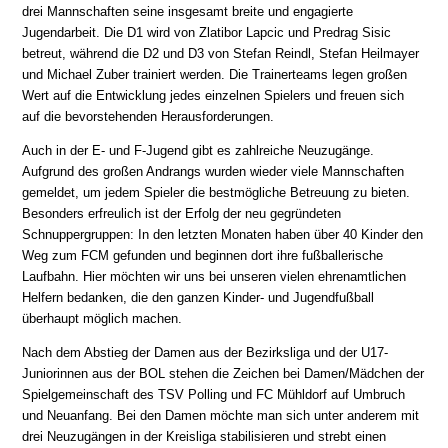
drei Mannschaften seine insgesamt breite und engagierte
Jugendarbeit. Die D1 wird von Zlatibor Lapcic und Predrag Sisic
betreut, während die D2 und D3 von Stefan Reindl, Stefan Heilmayer
und Michael Zuber trainiert werden. Die Trainerteams legen großen
Wert auf die Entwicklung jedes einzelnen Spielers und freuen sich
auf die bevorstehenden Herausforderungen.
Auch in der E- und F-Jugend gibt es zahlreiche Neuzugänge.
Aufgrund des großen Andrangs wurden wieder viele Mannschaften
gemeldet, um jedem Spieler die bestmögliche Betreuung zu bieten.
Besonders erfreulich ist der Erfolg der neu gegründeten
Schnuppergruppen: In den letzten Monaten haben über 40 Kinder den
Weg zum FCM gefunden und beginnen dort ihre fußballerische
Laufbahn. Hier möchten wir uns bei unseren vielen ehrenamtlichen
Helfern bedanken, die den ganzen Kinder- und Jugendfußball
überhaupt möglich machen.
Nach dem Abstieg der Damen aus der Bezirksliga und der U17-
Juniorinnen aus der BOL stehen die Zeichen bei Damen/Mädchen der
Spielgemeinschaft des TSV Polling und FC Mühldorf auf Umbruch
und Neuanfang. Bei den Damen möchte man sich unter anderem mit
drei Neuzugängen in der Kreisliga stabilisieren und strebt einen