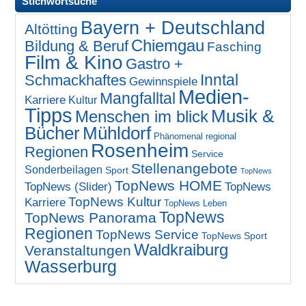
Stichwortsuche
Bayern + Deutschland
Altötting
Chiemgau
Bildung & Beruf
Fasching
Film & Kino
Gastro +
Inntal
Schmackhaftes
Gewinnspiele
Medien-
Mangfalltal
Karriere
Kultur
Tipps
Musik &
Menschen im blick
Bücher
Mühldorf
Phänomenal regional
Rosenheim
Regionen
Service
Stellenangebote
Sonderbeilagen
Sport
TopNews
TopNews HOME
TopNews (Slider)
TopNews
TopNews Kultur
Karriere
TopNews Leben
TopNews
TopNews Panorama
Regionen
TopNews Service
TopNews Sport
Waldkraiburg
Veranstaltungen
Wasserburg