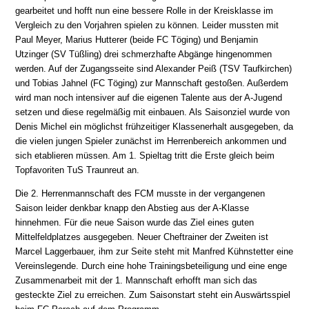
gearbeitet und hofft nun eine bessere Rolle in der Kreisklasse im
Vergleich zu den Vorjahren spielen zu können. Leider mussten mit
Paul Meyer, Marius Hutterer (beide FC Töging) und Benjamin
Utzinger (SV Tüßling) drei schmerzhafte Abgänge hingenommen
werden. Auf der Zugangsseite sind Alexander Peiß (TSV Taufkirchen)
und Tobias Jahnel (FC Töging) zur Mannschaft gestoßen. Außerdem
wird man noch intensiver auf die eigenen Talente aus der A-Jugend
setzen und diese regelmäßig mit einbauen. Als Saisonziel wurde von
Denis Michel ein möglichst frühzeitiger Klassenerhalt ausgegeben, da
die vielen jungen Spieler zunächst im Herrenbereich ankommen und
sich etablieren müssen. Am 1. Spieltag tritt die Erste gleich beim
Topfavoriten TuS Traunreut an.
Die 2. Herrenmannschaft des FCM musste in der vergangenen
Saison leider denkbar knapp den Abstieg aus der A-Klasse
hinnehmen. Für die neue Saison wurde das Ziel eines guten
Mittelfeldplatzes ausgegeben. Neuer Cheftrainer der Zweiten ist
Marcel Laggerbauer, ihm zur Seite steht mit Manfred Kühnstetter eine
Vereinslegende. Durch eine hohe Trainingsbeteiligung und eine enge
Zusammenarbeit mit der 1. Mannschaft erhofft man sich das
gesteckte Ziel zu erreichen. Zum Saisonstart steht ein Auswärtsspiel