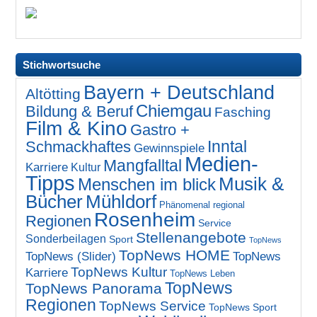
Stichwortsuche
Bayern + Deutschland
Altötting
Chiemgau
Bildung & Beruf
Fasching
Film & Kino
Gastro +
Inntal
Schmackhaftes
Gewinnspiele
Medien-
Mangfalltal
Karriere
Kultur
Tipps
Musik &
Menschen im blick
Bücher
Mühldorf
Phänomenal regional
Rosenheim
Regionen
Service
Stellenangebote
Sonderbeilagen
Sport
TopNews
TopNews HOME
TopNews (Slider)
TopNews
TopNews Kultur
Karriere
TopNews Leben
TopNews
TopNews Panorama
Regionen
TopNews Service
TopNews Sport