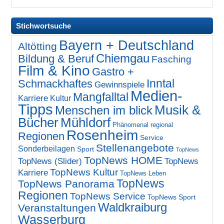
Stichwortsuche
Bayern + Deutschland
Altötting
Chiemgau
Bildung & Beruf
Fasching
Film & Kino
Gastro +
Inntal
Schmackhaftes
Gewinnspiele
Medien-
Mangfalltal
Karriere
Kultur
Tipps
Musik &
Menschen im blick
Bücher
Mühldorf
Phänomenal regional
Rosenheim
Regionen
Service
Stellenangebote
Sonderbeilagen
Sport
TopNews
TopNews HOME
TopNews (Slider)
TopNews
TopNews Kultur
Karriere
TopNews Leben
TopNews
TopNews Panorama
Regionen
TopNews Service
TopNews Sport
Waldkraiburg
Veranstaltungen
Wasserburg