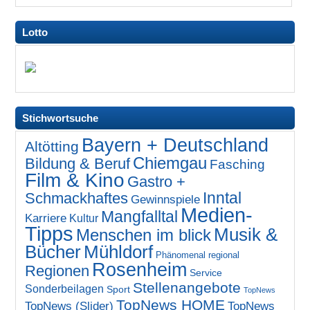
Lotto
Stichwortsuche
Bayern + Deutschland
Altötting
Chiemgau
Bildung & Beruf
Fasching
Film & Kino
Gastro +
Inntal
Schmackhaftes
Gewinnspiele
Medien-
Mangfalltal
Karriere
Kultur
Tipps
Musik &
Menschen im blick
Bücher
Mühldorf
Phänomenal regional
Rosenheim
Regionen
Service
Stellenangebote
Sonderbeilagen
Sport
TopNews
TopNews HOME
TopNews (Slider)
TopNews