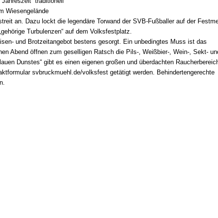
hreszeit“ traditionell
dem Wiesengelände
reit an. Dazu lockt die legendäre Torwand der SVB-Fußballer auf der Festme
„gehörige Turbulenzen“ auf dem Volksfestplatz.
peisen- und Brotzeitangebot bestens gesorgt. Ein unbedingtes Muss ist das
en Abend öffnen zum geselligen Ratsch die Pils-, Weißbier-, Wein-, Sekt- un
„blauen Dunstes“ gibt es einen eigenen großen und überdachten Raucherbereic
aktformular svbruckmuehl.de/volksfest getätigt werden. Behindertengerechte
n.