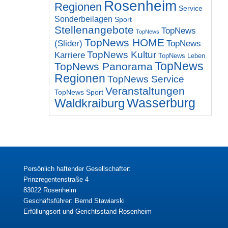
Rosenheim
Regionen
Service
Sonderbeilagen
Sport
Stellenangebote
TopNews
TopNews
TopNews HOME
(Slider)
TopNews
TopNews Kultur
Karriere
TopNews Leben
TopNews
TopNews Panorama
Regionen
TopNews Service
Veranstaltungen
TopNews Sport
Wasserburg
Waldkraiburg
Persönlich haftender Gesellschafter:
Prinzregentenstraße 4
83022 Rosenheim
Geschäftsführer: Bernd Stawiarski
Erfüllungsort und Gerichtsstand Rosenheim