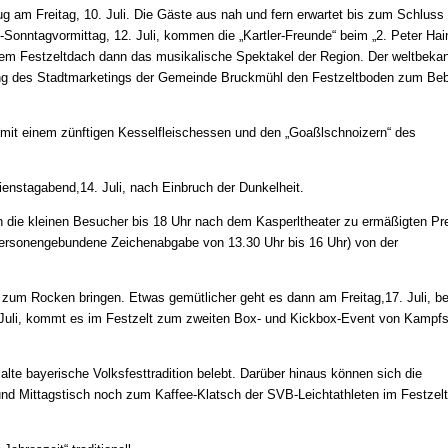
g am Freitag, 10. Juli. Die Gäste aus nah und fern erwartet bis zum Schluss 
onntagvormittag, 12. Juli, kommen die „Kartler-Freunde“ beim „2. Peter Hai
 dem Festzeltdach dann das musikalische Spektakel der Region. Der weltbeka
dung des Stadtmarketings der Gemeinde Bruckmühl den Festzeltboden zum Be
mit einem zünftigen Kesselfleischessen und den „Goaßlschnoizern“ des
ienstagabend,14. Juli, nach Einbruch der Dunkelheit.
h die kleinen Besucher bis 18 Uhr nach dem Kasperltheater zu ermäßigten Pr
 personengebundene Zeichenabgabe von 13.30 Uhr bis 16 Uhr) von der
 zum Rocken bringen. Etwas gemütlicher geht es dann am Freitag,17. Juli, b
 Juli, kommt es im Festzelt zum zweiten Box- und Kickbox-Event von Kampfs
lte bayerische Volksfesttradition belebt. Darüber hinaus können sich die
d Mittagstisch noch zum Kaffee-Klatsch der SVB-Leichtathleten im Festzelt