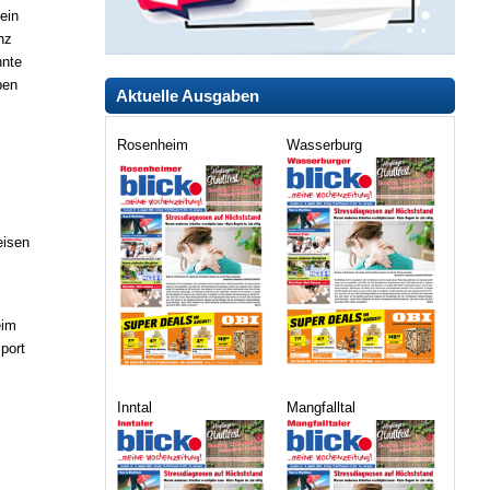
ein
nz
nnte
ben
Aktuelle Ausgaben
Rosenheim
Wasserburg
eisen
eim
port
Inntal
Mangfalltal