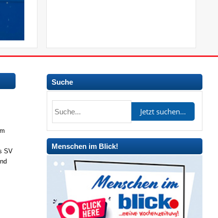
Suche
mm
Menschen im Blick!
es SV
und