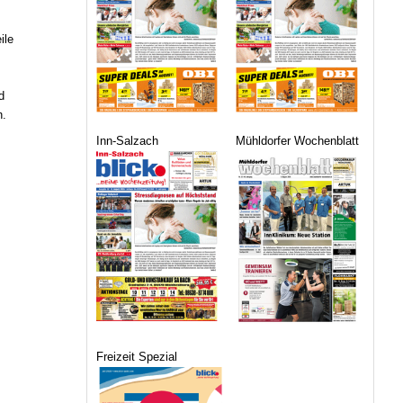
ile
d
h.
Inn-Salzach
Mühldorfer Wochenblatt
Freizeit Spezial