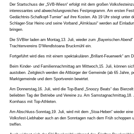
Der Startschuss der „SVB-Wiesn“ erfolgt mit dem großen Volksfesteinzu
interessantes und abwechslungsreiches Festprogramm. Am ersten Fest-S
Gedächtnis-Schafkopf-Turnier“ auf ihre Kosten. Ab 19 Uhr steigt unter
Schlager-Star Heino und seine Vorband „Almklausi“ werden auf Einla
bringen.
Die SVBler laden am Montag,13. Juli, wieder zum „Bayerischen Abend“ 
Trachtenvereins D’Wendlstoana Bruckmühl ein.
Fortgeführt wird dies mit einem spektakulären „Brillant-Feuerwerk“ am D
Beim Kinder- und Familiennachmittag am Mittwoch,15. Juli, können sic
austoben. Zeitgleich werden die Altbürger der Gemeinde (ab 65 Jahre,
Marktgemeinde und dem Sportverein bewirtet.
Am Donnerstag,16. Juli, wird die Top-Band „Snoozy Beats“ das Bierzelt
beliebten Tag der Betriebe und Vereine zu. Am Samstagnachmittag,18.
Kornhass mit Top-Athleten.
Am Abschluss-Sonntag,19. Juli, wird mit dem „Stoa-Heben“ wieder eine a
Volksfest-Liebhaber auch an den Sonntagen nach dem Früh schoppen un
treffen.