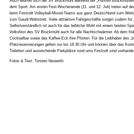
Auch widmet sich der SV Bruckmühl während der „Fünften Bruckmühler Ja
dem Sport. Am ersten Fest-Wochenende (11. und 12. Juli) treten auf 
beim Festzelt Volleyball-Mixed-Teams aus ganz Deutschland zum Wettst
zum Gaudi-Wettstreit. Viele attraktive Fahrgeschäfte sorgen zudem für 
Selbstverständlich ist auch für das leibliche Wohl mit einem breiten S
Volksfest des SV Bruckmühl auch für alle Nachtschwärmer. Ab dem früh
Cocktailbar sowie das Kaffee-Eck ihre Pforten. Für die Liebhaber des 
Platzreservierungen gelten nur bis 18.30 Uhr und können über das Kont
Toiletten und ausreichende Parkplätze rund ums Festzelt sind vorhande
Fotos & Text: Torsten Neuwirth