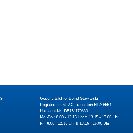
KG
Geschäftsführer Bernd Stawiarski
Registergericht: AG Traunstein HRA 6554
Ust-Ident-Nr.: DE131170630
Mo.-Do.: 8.00 - 12.15 Uhr & 13.15 - 17.00 Uhr
Fr.: 8.00 - 12.15 Uhr & 13.15 - 16.00 Uhr