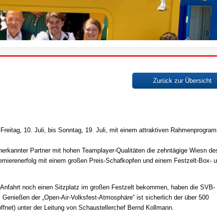
Zurück zur Übersicht
 Freitag, 10. Juli, bis Sonntag, 19. Juli, mit einem attraktiven Rahmenprogra
 anerkannter Partner mit hohen Teamplayer-Qualitäten die zehntägige Wiesn d
mierenerfolg mit einem großen Preis-Schafkopfen und einem Festzelt-Box- 
r Anfahrt noch einen Sitzplatz im großen Festzelt bekommen, haben die SVB-
m Genießen der „Open-Air-Volksfest-Atmosphäre“ ist sicherlich der über 500
fnet) unter der Leitung von Schaustellerchef Bernd Kollmann.