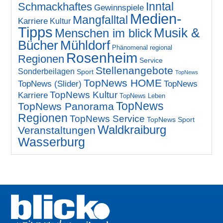
Inntal
Schmackhaftes
Gewinnspiele
Medien-
Mangfalltal
Karriere
Kultur
Tipps
Musik &
Menschen im blick
Bücher
Mühldorf
Phänomenal regional
Rosenheim
Regionen
Service
Stellenangebote
Sonderbeilagen
Sport
TopNews
TopNews HOME
TopNews (Slider)
TopNews
TopNews Kultur
Karriere
TopNews Leben
TopNews
TopNews Panorama
Regionen
TopNews Service
TopNews Sport
Waldkraiburg
Veranstaltungen
Wasserburg