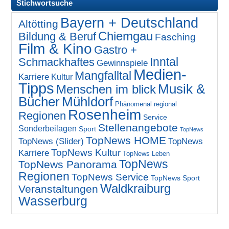
Stichwortsuche
Bayern + Deutschland
Altötting
Chiemgau
Bildung & Beruf
Fasching
Film & Kino
Gastro +
Inntal
Schmackhaftes
Gewinnspiele
Medien-
Mangfalltal
Karriere
Kultur
Tipps
Musik &
Menschen im blick
Bücher
Mühldorf
Phänomenal regional
Rosenheim
Regionen
Service
Stellenangebote
Sonderbeilagen
Sport
TopNews
TopNews HOME
TopNews (Slider)
TopNews
TopNews Kultur
Karriere
TopNews Leben
TopNews
TopNews Panorama
Regionen
TopNews Service
TopNews Sport
Waldkraiburg
Veranstaltungen
Wasserburg