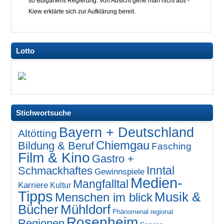
so Bulgariens Regierung. Von Absicht gehe man nicht aus -
Kiew erklärte sich zur Aufklärung bereit.
Lotto
Stichwortsuche
Bayern + Deutschland
Altötting
Chiemgau
Bildung & Beruf
Fasching
Film & Kino
Gastro +
Inntal
Schmackhaftes
Gewinnspiele
Medien-
Mangfalltal
Karriere
Kultur
Tipps
Musik &
Menschen im blick
Bücher
Mühldorf
Phänomenal regional
Rosenheim
Regionen