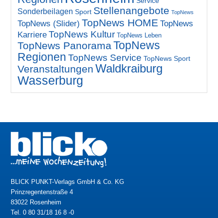
Service
Stellenangebote
Sonderbeilagen
Sport
TopNews
TopNews HOME
TopNews (Slider)
TopNews
TopNews Kultur
Karriere
TopNews Leben
TopNews
TopNews Panorama
Regionen
TopNews Service
TopNews Sport
Waldkraiburg
Veranstaltungen
Wasserburg
BLICK PUNKT-Verlags GmbH & Co. KG
Prinzregentenstraße 4
83022 Rosenheim
Tel. 0 80 31/18 16 8 -0