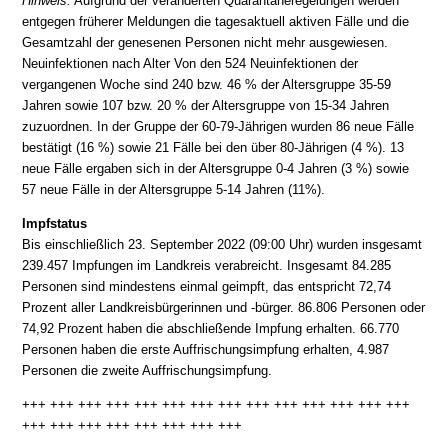
Hinweis:
Aufgrund der veränderten Quarantäneregelungen werden
entgegen früherer Meldungen die tagesaktuell aktiven Fälle und die
Gesamtzahl der genesenen Personen nicht mehr ausgewiesen.
Neuinfektionen nach Alter Von den 524 Neuinfektionen der
vergangenen Woche sind 240 bzw. 46 % der Altersgruppe 35-59
Jahren sowie 107 bzw. 20 % der Altersgruppe von 15-34 Jahren
zuzuordnen. In der Gruppe der 60-79-Jährigen wurden 86 neue Fälle
bestätigt (16 %) sowie 21 Fälle bei den über 80-Jährigen (4 %). 13
neue Fälle ergaben sich in der Altersgruppe 0-4 Jahren (3 %) sowie
57 neue Fälle in der Altersgruppe 5-14 Jahren (11%).
Impfstatus
Bis einschließlich 23. September 2022 (09:00 Uhr) wurden insgesamt
239.457 Impfungen im Landkreis verabreicht. Insgesamt 84.285
Personen sind mindestens einmal geimpft, das entspricht 72,74
Prozent aller Landkreisbürgerinnen und -bürger. 86.806 Personen oder
74,92 Prozent haben die abschließende Impfung erhalten. 66.770
Personen haben die erste Auffrischungsimpfung erhalten, 4.987
Personen die zweite Auffrischungsimpfung.
+++ +++ +++ +++ +++ +++ +++ +++ +++ +++ +++ +++ +++ +++
+++ +++ +++ +++ +++ +++ +++ +++