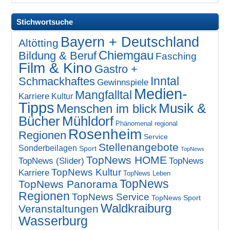
Stichwortsuche
Bayern + Deutschland
Altötting
Chiemgau
Bildung & Beruf
Fasching
Film & Kino
Gastro +
Inntal
Schmackhaftes
Gewinnspiele
Medien-
Mangfalltal
Karriere
Kultur
Tipps
Musik &
Menschen im blick
Bücher
Mühldorf
Phänomenal regional
Rosenheim
Regionen
Service
Stellenangebote
Sonderbeilagen
Sport
TopNews
TopNews HOME
TopNews (Slider)
TopNews
TopNews Kultur
Karriere
TopNews Leben
TopNews
TopNews Panorama
Regionen
TopNews Service
TopNews Sport
Waldkraiburg
Veranstaltungen
Wasserburg