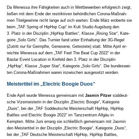
Da Wenessa ihre Fähigkeiten auch in Wettbewerben erfolgreich zeigt,
ließen mit dem Ende der re­strik­ti­ven be­hörd­li­chen Corona-Maß­nah­
men Titel­ge­win­ne nicht lange auf sich war­ten: Ende März er­ober­te sie
beim „TAF Spring of HipHop Cup“ im Kult Studio Augsburg den
3. Platz in der Dis­zi­plin „HipHop Battles“, Klasse „Rising Star“, Ka­te­
go­rie „Solo Girls“. Das Tur­nier fand un­ter Ein­hal­tung der 3G-Regel
(Zu­tritt nur für Ge­impf­te, Ge­ne­se­ne, Ge­tes­te­te) statt. Mit­te April er­
reich­te Wenessa auf dem „TAF Feel The Beat Cup 2022“ in der
Baslar Event Location in Krefeld den 3. Platz in der Dis­zi­plin
„HipHop“, Klasse „Super Star“, Ka­te­go­rie „Solo Girls“. Die bun­des­wei­
ten Corona-Maß­nah­men wa­ren in­zwi­schen aus­ge­setzt worden.
Meistertitel im „Electric Boogie Duos“
Ende April wurde Wenessa gemeinsam mit
Jasmin Pitzer
süd­deut­
sche Vize­meis­te­rin in der Dis­zi­plin „Electric Boogie“, Ka­te­go­rie
„Duos“, bei der „TAF Süd­deut­sche Meis­ter­schaft HipHop, HipHop
Battles und Electric Boogie 2022“ im Tanz­zen­trum Allgäu in
Kempten. Mitte Juni er­rang sie schließ­lich ge­mein­sam mit Jasmin
den Meis­ter­ti­tel in der Dis­zi­plin „Electric Boogie“, Ka­te­go­rie „Duos“,
bei der „TAF Deut­sche Meis­ter­schaft HipHop, HipHop Battles,