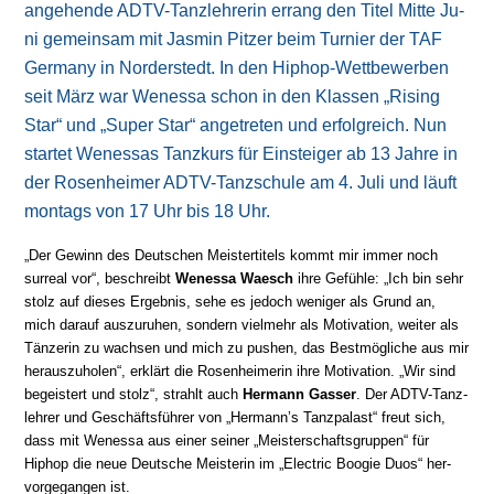
an­ge­hen­de ADTV-Tanz­leh­re­rin er­rang den Titel Mit­te Ju­
ni ge­mein­sam mit Jasmin Pitzer beim Tur­nier der TAF
Germany in Norderstedt. In den Hiphop-Wett­be­wer­ben
seit März war Wenessa schon in den Klas­sen „Rising
Star“ und „Super Star“ an­ge­tre­ten und er­folg­reich. Nun
star­tet Wenessas Tanzkurs für Ein­stei­ger ab 13 Jah­re in
der Rosenheimer ADTV-Tanzschule am 4. Ju­li und läuft
mon­tags von 17 Uhr bis 18 Uhr.
„Der Gewinn des Deutschen Meistertitels kommt mir immer noch
surreal vor“, be­schreibt
Wenessa Waesch
ihre Ge­füh­le: „Ich bin sehr
stolz auf die­ses Er­geb­nis, sehe es je­doch we­ni­ger als Grund an,
mich darauf aus­zu­ru­hen, son­dern viel­mehr als Mo­ti­va­tion, wei­ter als
Tän­ze­rin zu wach­sen und mich zu pushen, das Best­mög­li­che aus mir
heraus­zu­ho­len“, er­klärt die Rosenheimerin ih­re Mo­ti­va­tion. „Wir sind
be­geis­tert und stolz“, strahlt auch
Hermann Gasser
. Der ADTV-Tanz­
leh­rer und Ge­schäfts­füh­rer von „Hermann’s Tanzpalast“ freut sich,
dass mit Wenessa aus ei­ner sei­ner „Meis­ter­schafts­grup­pen“ für
Hiphop die neue Deutsche Meisterin im „Electric Boogie Duos“ her­
vor­ge­gan­gen ist.