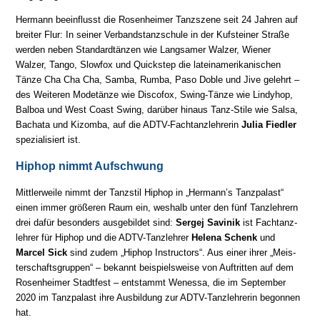
Hermann beeinflusst die Rosenheimer Tanzszene seit 24 Jah­ren auf
brei­ter Flur: In sei­ner Ver­bands­tanz­schu­le in der Kufsteiner Straße
wer­den ne­ben Stan­dard­tän­zen wie Lang­sa­mer Walzer, Wiener
Walzer, Tango, Slowfox und Quickstep die la­tein­ameri­ka­ni­schen
Tänze Cha Cha Cha, Samba, Rumba, Paso Doble und Jive gelehrt –
des Wei­te­ren Mode­tänze wie Discofox, Swing-Tänze wie Lindyhop,
Balboa und West Coast Swing, darüber hinaus Tanz-Stile wie Salsa,
Bachata und Kizomba, auf die ADTV-Fach­tanz­leh­re­rin
Julia Fiedler
spe­zia­li­siert ist.
Hiphop nimmt Aufschwung
Mittlerweile nimmt der Tanzstil Hiphop in „Hermann’s Tanzpalast“
einen immer grö­ße­ren Raum ein, wes­halb un­ter den fünf Tanz­leh­rern
drei dafür be­son­ders aus­ge­bil­det sind:
Sergej Savinik
ist Fach­tanz­
lehrer für Hiphop und die ADTV-Tanz­leh­rer
Helena Schenk
und
Marcel Sick
sind zu­dem „Hiphop Instructors“. Aus einer ihrer „Meis­
ter­schafts­grup­pen“ – be­kannt bei­spiels­wei­se von Auf­trit­ten auf dem
Rosenheimer Stadt­fest – ent­stammt Wenessa, die im Sep­tem­ber
2020 im Tanzpalast ihre Aus­bil­dung zur ADTV-Tanz­leh­re­rin be­gon­nen
hat.