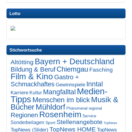
Lotto
Stichwortsuche
Bayern + Deutschland
Altötting
Chiemgau
Bildung & Beruf
Fasching
Film & Kino
Gastro +
Inntal
Schmackhaftes
Gewinnspiele
Medien-
Mangfalltal
Karriere
Kultur
Tipps
Musik &
Menschen im blick
Bücher
Mühldorf
Phänomenal regional
Rosenheim
Regionen
Service
Stellenangebote
Sonderbeilagen
Sport
TopNews
TopNews HOME
TopNews (Slider)
TopNews