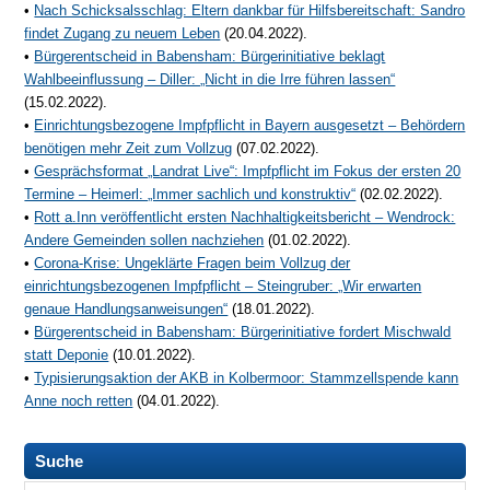
•
Nach Schicksalsschlag: Eltern dankbar für Hilfsbereitschaft: Sandro
findet Zugang zu neuem Leben
(20.04.2022).
•
Bürgerentscheid in Babensham: Bürgerinitiative beklagt
Wahlbeeinflussung – Diller: „Nicht in die Irre führen lassen“
(15.02.2022).
•
Einrichtungsbezogene Impfpflicht in Bayern ausgesetzt – Behördern
benötigen mehr Zeit zum Vollzug
(07.02.2022).
•
Gesprächsformat „Landrat Live“: Impfpflicht im Fokus der ersten 20
Termine – Heimerl: „Immer sachlich und konstruktiv“
(02.02.2022).
•
Rott a.Inn veröffentlicht ersten Nachhaltigkeitsbericht – Wendrock:
Andere Gemeinden sollen nachziehen
(01.02.2022).
•
Corona-Krise: Ungeklärte Fragen beim Vollzug der
einrichtungsbezogenen Impfpflicht – Steingruber: „Wir erwarten
genaue Handlungsanweisungen“
(18.01.2022).
•
Bürgerentscheid in Babensham: Bürgerinitiative fordert Mischwald
statt Deponie
(10.01.2022).
•
Typisierungsaktion der AKB in Kolbermoor: Stammzellspende kann
Anne noch retten
(04.01.2022).
Suche