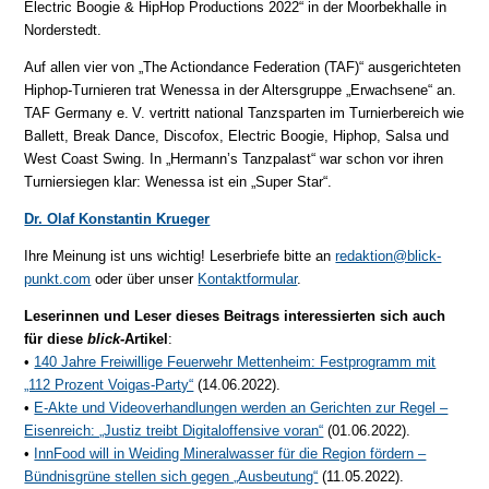
Electric Boogie & HipHop Productions 2022“ in der Moorbekhalle in
Norderstedt.
Auf allen vier von „The Actiondance Federation (TAF)“ aus­ge­rich­te­ten
Hiphop-Turn­ie­ren trat Wenessa in der Al­ters­grup­pe „Er­wach­se­ne“ an.
TAF Germany e. V. ver­tritt na­tio­nal Tanz­spar­ten im Tur­nier­be­reich wie
Ballett, Break Dance, Discofox, Electric Boogie, Hiphop, Salsa und
West Coast Swing. In „Hermann’s Tanzpalast“ war schon vor ihren
Tur­nier­sie­gen klar: Wenessa ist ein „Super Star“.
Dr. Olaf Konstantin Krueger
Ihre Meinung ist uns wichtig! Leserbriefe bitte an
redaktion@blick-
punkt.com
oder über unser
Kontaktformular
.
Leserinnen und Leser dieses Beitrags interessierten sich auch
für diese
blick
-Artikel
:
•
140 Jahre Freiwillige Feuerwehr Mettenheim: Festprogramm mit
„112 Prozent Voigas-Party“
(14.06.2022).
•
E-Akte und Videoverhandlungen werden an Gerichten zur Regel –
Eisenreich: „Justiz treibt Digitaloffensive voran“
(01.06.2022).
•
InnFood will in Weiding Mineralwasser für die Region fördern –
Bündnisgrüne stellen sich gegen „Ausbeutung“
(11.05.2022).