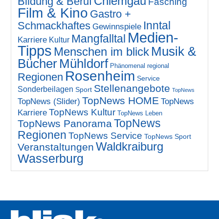
Chiemgau
Bildung & Beruf
Fasching
Film & Kino
Gastro +
Inntal
Schmackhaftes
Gewinnspiele
Medien-
Mangfalltal
Karriere
Kultur
Tipps
Musik &
Menschen im blick
Bücher
Mühldorf
Phänomenal regional
Rosenheim
Regionen
Service
Stellenangebote
Sonderbeilagen
Sport
TopNews
TopNews HOME
TopNews (Slider)
TopNews
TopNews Kultur
Karriere
TopNews Leben
TopNews
TopNews Panorama
Regionen
TopNews Service
TopNews Sport
Waldkraiburg
Veranstaltungen
Wasserburg