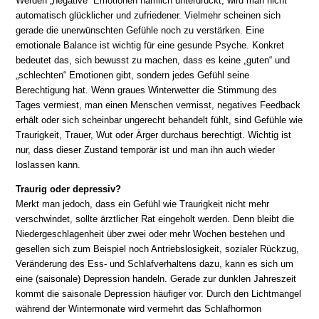
Werden „negative“ Emotionen nämlich unterdrückt, wird man nicht
automatisch glücklicher und zufriedener. Vielmehr scheinen sich
gerade die unerwünschten Gefühle noch zu verstärken. Eine
emotionale Balance ist wichtig für eine gesunde Psyche. Konkret
bedeutet das, sich bewusst zu machen, dass es keine „guten“ und
„schlechten“ Emotionen gibt, sondern jedes Gefühl seine
Berechtigung hat. Wenn graues Winterwetter die Stimmung des
Tages vermiest, man einen Menschen vermisst, negatives Feedback
erhält oder sich scheinbar ungerecht behandelt fühlt, sind Gefühle wie
Traurigkeit, Trauer, Wut oder Ärger durchaus berechtigt. Wichtig ist
nur, dass dieser Zustand temporär ist und man ihn auch wieder
loslassen kann.
Traurig oder depressiv?
Merkt man jedoch, dass ein Gefühl wie Traurigkeit nicht mehr
verschwindet, sollte ärztlicher Rat eingeholt werden. Denn bleibt die
Niedergeschlagenheit über zwei oder mehr Wochen bestehen und
gesellen sich zum Beispiel noch Antriebslosigkeit, sozialer Rückzug,
Veränderung des Ess- und Schlafverhaltens dazu, kann es sich um
eine (saisonale) Depression handeln. Gerade zur dunklen Jahreszeit
kommt die saisonale Depression häufiger vor. Durch den Lichtmangel
während der Wintermonate wird vermehrt das Schlafhormon