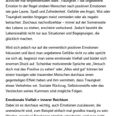
ärztlicher Rat empfehlenswert wäre. Traurigkeit – die ungebetene
Emotion In der Regel streben Menschen nach positiven Emotionen
wie gute Laune, Spaß und Zufriedenheit. Gefühle wie Angst, Wut oder
Traurigkeit werden hingegen meist vermieden oder als negativ
betrachtet. Durchaus nachvollziehbar – immer auf der Sonnenseite
des Lebens zu stehen, erscheint verlockend. Jedoch besteht die
Lebensrealität nicht nur aus Situationen und Begegnungen, die
glücklich machen.
Wird sich jedoch nur auf die vermeintlich positiven Emotionen
fokussiert und lässt man ungebetene Gefühle nicht zu oder spricht
sie sich ab, begrenzt man seine emotionale Vielfalt und bürdet sich
enormen Druck auf. Scheinbar motivierende Sprüche wie „Versuch
doch mal das Positive zu sehen“ oder „Alles wird gut“ können bei
einem traurigen oder trauernden Menschen durchaus einen
gegenteiligen Effekt haben und ihm vermitteln, dass Traurigkeit
etwas Verkehrtes sei. Sozialer Rückzug, Selbstvorwürfe oder das
Verstecken seines Kummers sind mögliche Folgen.
Emotionale Vielfalt = innerer Reichtum
Dabei ist es durchaus wichtig, auch Emotionen zuzulassen, die
unerwünscht sind, zum Beispiel einfach mal grundlos traurig zu sein.