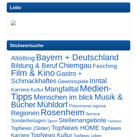
Lotto
Stichwortsuche
Bayern + Deutschland
Altötting
Chiemgau
Bildung & Beruf
Fasching
Film & Kino
Gastro +
Inntal
Schmackhaftes
Gewinnspiele
Medien-
Mangfalltal
Karriere
Kultur
Tipps
Musik &
Menschen im blick
Bücher
Mühldorf
Phänomenal regional
Rosenheim
Regionen
Service
Stellenangebote
Sonderbeilagen
Sport
TopNews
TopNews HOME
TopNews (Slider)
TopNews
TopNews Kultur
Karriere
TopNews Leben