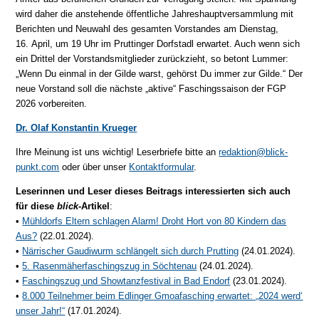
wird da­her die an­ste­hen­de öf­fent­li­che Jah­res­haupt­ver­samm­lung mit
Be­rich­ten und Neu­wahl des ge­sam­ten Vor­stan­des am Diens­tag,
16. April, um 19 Uhr im Pruttinger Dorfstadl er­war­tet. Auch wenn sich
ein Drit­tel der Vor­stands­mit­glie­der zu­rück­zieht, so betont Lummer:
„Wenn Du einmal in der Gilde warst, ge­hörst Du immer zur Gilde.“ Der
neue Vor­stand soll die nächs­te „aktive“ Faschingssaison der FGP
2026 vorbereiten.
Dr. Olaf Konstantin Krueger
Ihre Meinung ist uns wichtig! Leserbriefe bitte an
redaktion@blick-
punkt.com
oder über unser
Kontaktformular
.
Leserinnen und Leser dieses Beitrags interessierten sich auch
für diese
blick
-Artikel
:
•
Mühldorfs Eltern schlagen Alarm! Droht Hort von 80 Kindern das
Aus?
(22.01.2024).
•
Närrischer Gaudiwurm schlängelt sich durch Prutting
(24.01.2024).
•
5. Rasenmäherfaschingszug in Söchtenau
(24.01.2024).
•
Faschingszug und Showtanzfestival in Bad Endorf
(23.01.2024).
•
8.000 Teilnehmer beim Edlinger Gmoafasching erwartet: „2024 werd‘
unser Jahr!“
(17.01.2024).