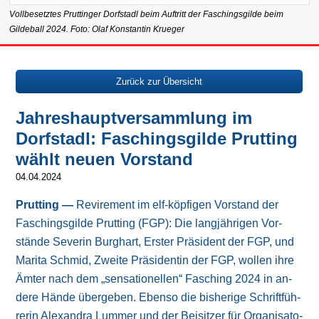
Vollbesetztes Pruttinger Dorfstadl beim Auftritt der Faschingsgilde beim
Gildeball 2024. Foto: Olaf Konstantin Krueger
Zurück zur Übersicht
Jahreshauptversammlung im
Dorfstadl: Faschingsgilde Prutting
wählt neuen Vorstand
04.04.2024
Prutting —
Revirement im elf-köpfigen Vorstand der
Faschingsgilde Prutting (FGP): Die lang­jäh­ri­gen Vor­
stän­de Severin Burghart, Erster Prä­si­dent der FGP, und
Marita Schmid, Zweite Prä­si­den­tin der FGP, wollen ihre
Ämter nach dem „sen­sa­tio­nel­len“ Fasching 2024 in an­
de­re Hände über­ge­ben. Ebenso die bis­he­ri­ge Schrift­füh­
re­rin Alexandra Lummer und der Bei­sit­zer für Or­ga­ni­sa­to­