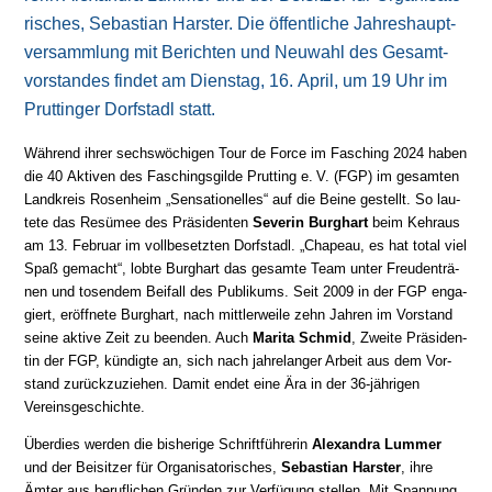
ri­sches, Sebastian Harster. Die öf­fent­li­che Jah­res­haupt­
ver­samm­lung mit Be­rich­ten und Neu­wahl des Gesamt­
vor­stan­des findet am Diens­tag, 16. April, um 19 Uhr im
Pruttinger Dorfstadl statt.
Während ihrer sechswöchigen Tour de Force im Fasching 2024 haben
die 40 Aktiven des Faschingsgilde Prutting e. V. (FGP) im ge­sam­ten
Land­kreis Rosenheim „Sen­sa­tio­nel­les“ auf die Beine ge­stellt. So lau­
te­te das Re­sü­mee des Prä­si­den­ten
Severin Burghart
beim Kehraus
am 13. Fe­bru­ar im voll­be­setz­ten Dorfstadl. „Chapeau, es hat total viel
Spaß ge­macht“, lobte Burghart das ge­sam­te Team unter Freuden­trä­
nen und to­sen­dem Bei­fall des Publikums. Seit 2009 in der FGP en­ga­
giert, er­öff­ne­te Burghart, nach mitt­ler­wei­le zehn Jahren im Vor­stand
seine aktive Zeit zu be­en­den. Auch
Marita Schmid
, Zweite Prä­si­den­
tin der FGP, kün­dig­te an, sich nach jahre­lan­ger Arbeit aus dem Vor­
stand zu­rück­zu­zie­hen. Damit endet eine Ära in der 36-jäh­ri­gen
Vereinsgeschichte.
Überdies werden die bis­he­ri­ge Schrift­füh­re­rin
Alexandra Lummer
und der Bei­sit­zer für Or­ga­ni­sa­to­ri­sches,
Sebastian Harster
, ihre
Ämter aus be­ruf­li­chen Grün­den zur Ver­fü­gung stel­len. Mit Span­nung