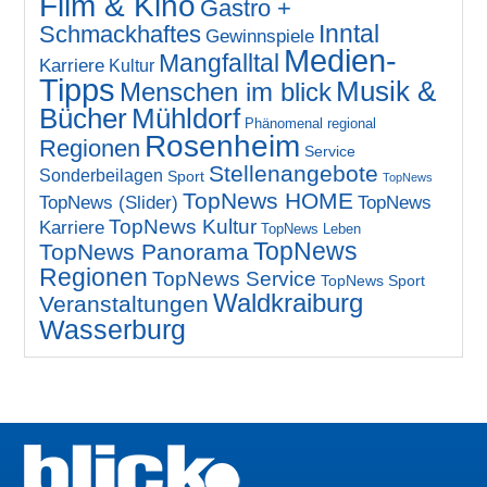
Film & Kino
Gastro +
Inntal
Schmackhaftes
Gewinnspiele
Medien-
Mangfalltal
Karriere
Kultur
Tipps
Musik &
Menschen im blick
Bücher
Mühldorf
Phänomenal regional
Rosenheim
Regionen
Service
Stellenangebote
Sonderbeilagen
Sport
TopNews
TopNews HOME
TopNews (Slider)
TopNews
TopNews Kultur
Karriere
TopNews Leben
TopNews
TopNews Panorama
Regionen
TopNews Service
TopNews Sport
Waldkraiburg
Veranstaltungen
Wasserburg