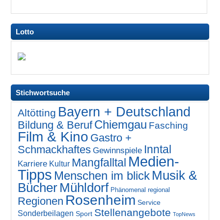
Lotto
Stichwortsuche
Bayern + Deutschland
Altötting
Chiemgau
Bildung & Beruf
Fasching
Film & Kino
Gastro +
Inntal
Schmackhaftes
Gewinnspiele
Medien-
Mangfalltal
Karriere
Kultur
Tipps
Musik &
Menschen im blick
Bücher
Mühldorf
Phänomenal regional
Rosenheim
Regionen
Service
Stellenangebote
Sonderbeilagen
Sport
TopNews