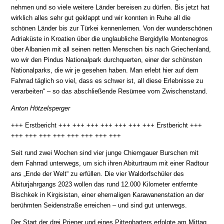
nehmen und so viele weitere Länder bereisen zu dürfen. Bis jetzt hat
wirklich alles sehr gut geklappt und wir konnten in Ruhe all die
schönen Länder bis zur Türkei kennenlernen. Von der wunderschönen
Adriaküste in Kroatien über die unglaubliche Bergidylle Montenegros
über Albanien mit all seinen netten Menschen bis nach Griechenland,
wo wir den Pindus Nationalpark durchquerten, einer der schönsten
Nationalparks, die wir je gesehen haben. Man erlebt hier auf dem
Fahrrad täglich so viel, dass es schwer ist, all diese Erlebnisse zu
verarbeiten“ – so das abschließende Resümee vom Zwischenstand.
Anton Hötzelsperger
+++ Erstbericht +++ +++ +++ +++ +++ +++ +++ Erstbericht +++
+++ +++ +++ +++ +++ +++ +++ +++
Seit rund zwei Wochen sind vier junge Chiemgauer Burschen mit
dem Fahrrad unterwegs, um sich ihren Abiturtraum mit einer Radtour
ans „Ende der Welt“ zu erfüllen. Die vier Waldorfschüler des
Abiturjahrgangs 2023 wollen das rund 12.000 Kilometer entfernte
Bischkek in Kirgisistan, einer ehemaligen Karawanenstation an der
berühmten Seidenstraße erreichen – und sind gut unterwegs.
Der Start der drei Priener und eines Pittenharters erfolgte am Mittag