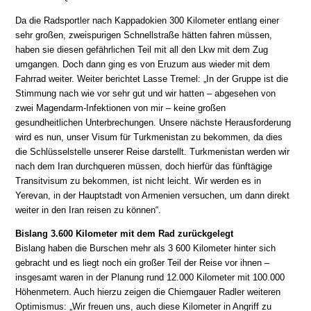
Da die Radsportler nach Kappadokien 300 Kilometer entlang einer
sehr großen, zweispurigen Schnellstraße hätten fahren müssen,
haben sie diesen gefährlichen Teil mit all den Lkw mit dem Zug
umgangen. Doch dann ging es von Eruzum aus wieder mit dem
Fahrrad weiter. Weiter berichtet Lasse Tremel: „In der Gruppe ist die
Stimmung nach wie vor sehr gut und wir hatten – abgesehen von
zwei Magendarm-Infektionen von mir – keine großen
gesundheitlichen Unterbrechungen. Unsere nächste Herausforderung
wird es nun, unser Visum für Turkmenistan zu bekommen, da dies
die Schlüsselstelle unserer Reise darstellt. Turkmenistan werden wir
nach dem Iran durchqueren müssen, doch hierfür das fünftägige
Transitvisum zu bekommen, ist nicht leicht. Wir werden es in
Yerevan, in der Hauptstadt von Armenien versuchen, um dann direkt
weiter in den Iran reisen zu können“.
Bislang 3.600 Kilometer mit dem Rad zurückgelegt
Bislang haben die Burschen mehr als 3 600 Kilometer hinter sich
gebracht und es liegt noch ein großer Teil der Reise vor ihnen –
insgesamt waren in der Planung rund 12.000 Kilometer mit 100.000
Höhenmetern. Auch hierzu zeigen die Chiemgauer Radler weiteren
Optimismus: „Wir freuen uns, auch diese Kilometer in Angriff zu