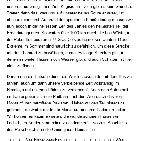
unserem ursprünglichen Ziel, Kirgisistan. Doch gibt es kein Grund zu
Trauer, denn das, was uns auf unserer neuen Route erwartet, ist
ebenso spannend. Aufgrund der spontanen Planänderung müssen wir
nun jedoch in der heißesten Zeit des Jahres den heißesten Teil der
Erde durchqueren. So warten über 1000 km durch die Lou Wüste, in
der Rekordtemperaturen 77 Grad Celsius gemessen wurden. Diese
Extreme im Sommer sind natürlich zu gefährlich, um diese Strecke
mit dem Fahrrad zu bewältigen, zumal es lange Strecken gibt, in
denen es weder Häuser noch Wasser gibt und auch Schatten ist hier
nicht zu finden.
Darum nun die Entscheidung, die Wüstenabschnitte mit dem Bus zu
fahren, auch um dann unsere verbleibende Zeit vollständig im
Himalaya auf unseren Rädern zu verbringen“. Nach dem Aufenthalt
im Iran begeben sich die Radfahrer auf den Weg durch das von
Monsunfluten betroffene Pakistan. „Haben wir den Teil hinter uns
gebracht, so wartet der letzte Monat auf unseren Rädern in Indien.
Wir können es kaum erwarten, die wunderschönen Pässe von
Ladakh, im Norden von Indien zu erklimmen“ – so zum Abschluss
des Reiseberichts in die Chiemgauer Heimat. hö
+++ +++ Was bisher geschah +++ +++ +++ +++ +++ +++ Was