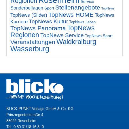
Rosenheim
Regionen
Service
Stellenangebote
Sonderbeilagen
Sport
TopNews
TopNews HOME
TopNews (Slider)
TopNews
TopNews Kultur
Karriere
TopNews Leben
TopNews
TopNews Panorama
Regionen
TopNews Service
TopNews Sport
Waldkraiburg
Veranstaltungen
Wasserburg
BLICK PUNKT-Verlags GmbH & Co. KG
Prinzregentenstraße 4
83022 Rosenheim
Tel. 0 80 31/18 16 8 -0