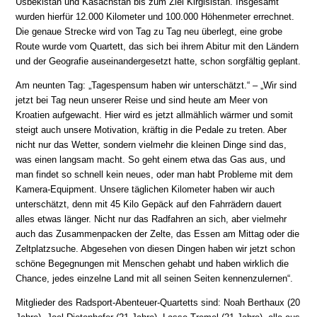
Usbekistan und Kasachstan bis zum Ziel Kirgisistan. Insgesamt
wurden hierfür 12.000 Kilometer und 100.000 Höhenmeter errechnet.
Die genaue Strecke wird von Tag zu Tag neu überlegt, eine grobe
Route wurde vom Quartett, das sich bei ihrem Abitur mit den Ländern
und der Geografie auseinandergesetzt hatte, schon sorgfältig geplant.
Am neunten Tag: „Tagespensum haben wir unterschätzt.“ – „Wir sind
jetzt bei Tag neun unserer Reise und sind heute am Meer von
Kroatien aufgewacht. Hier wird es jetzt allmählich wärmer und somit
steigt auch unsere Motivation, kräftig in die Pedale zu treten. Aber
nicht nur das Wetter, sondern vielmehr die kleinen Dinge sind das,
was einen langsam macht. So geht einem etwa das Gas aus, und
man findet so schnell kein neues, oder man habt Probleme mit dem
Kamera-Equipment. Unsere täglichen Kilometer haben wir auch
unterschätzt, denn mit 45 Kilo Gepäck auf den Fahrrädern dauert
alles etwas länger. Nicht nur das Radfahren an sich, aber vielmehr
auch das Zusammenpacken der Zelte, das Essen am Mittag oder die
Zeltplatzsuche. Abgesehen von diesen Dingen haben wir jetzt schon
schöne Begegnungen mit Menschen gehabt und haben wirklich die
Chance, jedes einzelne Land mit all seinen Seiten kennenzulernen“.
Mitglieder des Radsport-Abenteuer-Quartetts sind: Noah Berthaux (20