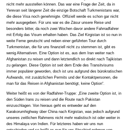
nicht mehr ausstellen können. Das war eine Frage der Zeit, da in
Yerevan seit längerer Zeit die einzige Botschaft Turkmenistans war,
die diese Visa noch genehmigte. Offiziell werde es schon gar nicht
mehr ausgegeben. Für uns war es die Zäsur unsere Reise und
besonders bitter, da noch zwei Wochen davor andere Fahrradfahrer
mit Erfolg das Visum erhalten haben. Das Ziel Kirgistan ist so nun in
weite Ferne gerutscht und neben einer geführten Tour durch
Turkmenistan, die für uns finanziell nicht zu stemmen ist, gibt es
wenig Alternativen. Eine Option ist es, aus dem Iran weiter nach
Afghanistan zu reisen und dann letztendlich so direkt nach Tajikistan
zu gelangen. Diese Option ist seit dem Ende des Transitvisums
immer populärer geworden, doch ist uns aufgrund des bürokratischen
Aufwands, mit zusätzlichen Permits und der Kontaktpersonen, die
man für das Reisen in Afghanistan benötigt, keine Option“.
Weiter heißt es von der Radfahrer-Truppe: „Eine zweite Option ist, in
den Süden Irans zu reisen und die Route nach Pakistan
einzuschlagen. Von hieraus geht es entweder auf den
Karakorumhighway über China nach Kirgistan, was jedoch aufgrund
unseres zeitlichen Rahmens nicht mehr realistisch ist oder weiter in
des Himalaya von Indien. Für letzteres haben wir uns nun
entschieden und so heißt es nun für uns Abschied nehmen von