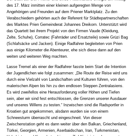
des 17. März inmitten einer kleinen aufgeregten Menge von
Angehörigen und Freunden auf dem Priener Marktplatz. Zu den
Verabschiedern gehörten auch der Referent für Städtepartnerschaften
des Marktes Prien Gemeinderat Johannes Dreikorn. Unterstützt wird
das Quartett bei ihrem Projekt von den Firmen Vaude (Kleidung,
Zelte, Schuhe), Corratec (Fahrräder und Ersatzteile) sowie Grüzi Bag
(Schlafsäcke und Jacken). Einige Radfahrer begleiteten von Prien
aus einige Kilometer die Abenteurer, ehe sich diese dann auf den
weiten und weiteren Weg machten.
Lasse Tremel als einer der Radfahrer fasste beim Start die Intention
der Jugendlichen wie folgt zusammen: „Die Route der Reise wird uns
durch eine Vielzahl von Landschaften und Kulturen führen, von den
malerischen Alpen bis hin zu den endlosen Steppen Zentralasiens.
Es wird zweifellos eine Herausforderung voller Höhen und Tiefen
sein, aber wir sind fest entschlossen, die Grenzen unserer Ausdauer
und unseres Willens zu testen.“ Inzwischen sind die Radsportler in
Kroatien gut angekommen, alsdann wurden sie von einem
Schneesturm überrascht und eingeschneit. Von dieser
Zwischenstation geht es dann weiter über den Balkan, Griechenland,
Türkei, Georgien, Armenien, Aserbaidschan, Iran, Turkmenistan,