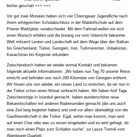
bisher geschah +++ +++
Vor gut zwei Monaten haben sich vier Chiemgauer Jugendliche nach
ihrem erfolgreichen Schulabschluss in der Waldorfschule auf dem
Priener Marktplatz verabschiedet. Mit dem Fahrrad wollen sie sich
einen Wunsch erfüllen und die bislang nur vom Unterricht bekannte
Welt mitsamt Leuten und Landschaft auf dem Wege über den Balkan
bis Griechenland, Türkei, Georgien, Iran, Turkmenistan, Usbekistan,
Kasachstan bis Kirgistan erkunden.
Zwischendurch hatten wir wieder einmal Kontakt und bekamen
folgende aktuelle Informationen: „Wir haben nun Tag 70 unserer Reise
erreicht und befinden uns noch 200 Kilometer von Georgien entfernt.
Wir freuen uns nun wieder, ein neues Land zu erreichen, da wir nun in
der Türkei schon einen Monat verbracht haben. Wir haben fünf Tage
Zwischenstopp in Istanbul gemacht, haben wunderschöne neue
Bekanntschaften mit anderen Radreisenden gemacht (die uns auch
eine Zeit lang begleitet haben) und sind vor allem überwältigt von der
Gastfreundschaft in der Türkei. Egal, wohin man kommt, man wird
auf einen Chai oder was zu essen eingeladen und es wird gefragt, ob
man noch einen Platz zum Schlafen suche“, so Lasse Tremel vom
Abenteurer-Quartett.