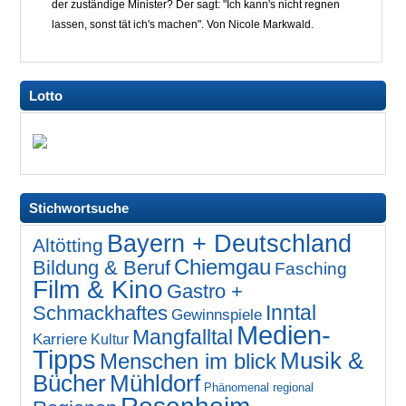
der zuständige Minister? Der sagt: "Ich kann's nicht regnen
lassen, sonst tät ich's machen". Von Nicole Markwald.
Lotto
Stichwortsuche
Bayern + Deutschland
Altötting
Chiemgau
Bildung & Beruf
Fasching
Film & Kino
Gastro +
Inntal
Schmackhaftes
Gewinnspiele
Medien-
Mangfalltal
Karriere
Kultur
Tipps
Musik &
Menschen im blick
Bücher
Mühldorf
Phänomenal regional