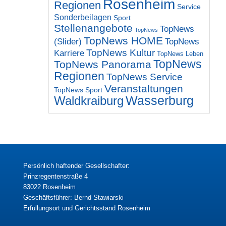
Rosenheim
Regionen
Service
Sonderbeilagen
Sport
Stellenangebote
TopNews
TopNews
TopNews HOME
(Slider)
TopNews
TopNews Kultur
Karriere
TopNews Leben
TopNews
TopNews Panorama
Regionen
TopNews Service
Veranstaltungen
TopNews Sport
Wasserburg
Waldkraiburg
Persönlich haftender Gesellschafter:
Prinzregentenstraße 4
83022 Rosenheim
Geschäftsführer: Bernd Stawiarski
Erfüllungsort und Gerichtsstand Rosenheim