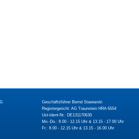
KG
Geschäftsführer Bernd Stawiarski
Registergericht: AG Traunstein HRA 6554
Ust-Ident-Nr.: DE131170630
Mo.-Do.: 8.00 - 12.15 Uhr & 13.15 - 17.00 Uhr
Fr.: 8.00 - 12.15 Uhr & 13.15 - 16.00 Uhr