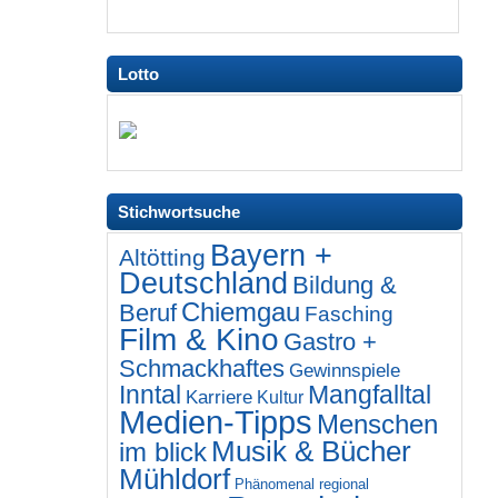
Lotto
Stichwortsuche
Bayern +
Altötting
Deutschland
Bildung &
Chiemgau
Beruf
Fasching
Film & Kino
Gastro +
Schmackhaftes
Gewinnspiele
Inntal
Mangfalltal
Karriere
Kultur
Medien-Tipps
Menschen
Musik & Bücher
im blick
Mühldorf
Phänomenal regional