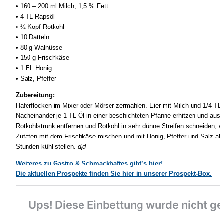
• 160 – 200 ml Milch, 1,5 % Fett
• 4 TL Rapsöl
• ½ Kopf Rotkohl
• 10 Datteln
• 80 g Walnüsse
• 150 g Frischkäse
• 1 EL Honig
• Salz, Pfeffer
Zubereitung:
Haferflocken im Mixer oder Mörser zermahlen. Eier mit Milch und 1/4 T
Nacheinander je 1 TL Öl in einer beschichteten Pfanne erhitzen und a
Rotkohlstrunk entfernen und Rotkohl in sehr dünne Streifen schneiden,
Zutaten mit dem Frischkäse mischen und mit Honig, Pfeffer und Salz 
Stunden kühl stellen.
djd
Weiteres zu Gastro & Schmackhaftes gibt’s hier!
Die aktuellen Prospekte finden Sie hier in unserer Prospekt-Box.