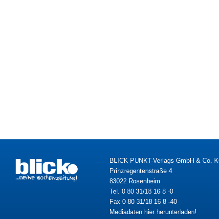
BLICK PUNKT-Verlags GmbH & Co. 
Prinzregentenstraße 4
83022 Rosenheim
Tel. 0 80 31/18 16 8 -0
Fax 0 80 31/18 16 8 -40
Mediadaten hier herunterladen!