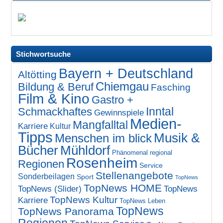
Stichwortsuche
Bayern + Deutschland
Altötting
Chiemgau
Bildung & Beruf
Fasching
Film & Kino
Gastro +
Inntal
Schmackhaftes
Gewinnspiele
Medien-
Mangfalltal
Karriere
Kultur
Tipps
Musik &
Menschen im blick
Bücher
Mühldorf
Phänomenal regional
Rosenheim
Regionen
Service
Stellenangebote
Sonderbeilagen
Sport
TopNews
TopNews HOME
TopNews (Slider)
TopNews
TopNews Kultur
Karriere
TopNews Leben
TopNews
TopNews Panorama