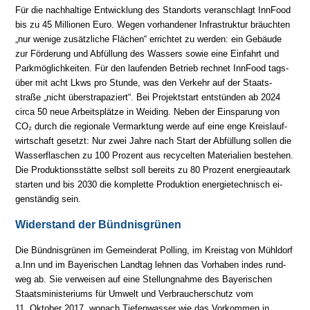
Für die nachhaltige Entwicklung des Standorts veranschlagt InnFood
bis zu 45 Mil­lio­nen Euro. Wegen vor­han­de­ner In­fra­struk­tur bräuch­ten
„nur we­ni­ge zu­sätz­li­che Flä­chen“ er­rich­tet zu wer­den: ein Ge­bäu­de
zur För­de­rung und Ab­fül­lung des Wassers so­wie ei­ne Ein­fahrt und
Park­mög­lich­kei­ten. Für den lau­fen­den Be­trieb rech­net InnFood tags­
über mit acht Lkws pro Stunde, was den Ver­kehr auf der Staats­
straße „nicht über­stra­pa­ziert“. Bei Pro­jekt­start ent­stün­den ab 2024
circa 50 neue Ar­beits­plätze in Weiding. Neben der Ein­spa­rung von
CO₂ durch die re­gio­na­le Ver­mark­tung werde auf eine enge Kreis­lauf­
wirt­schaft ge­setzt: Nur zwei Jahre nach Start der Ab­fül­lung sol­len die
Wasser­fla­schen zu 100 Pro­zent aus recycelten Ma­te­ria­lien be­ste­hen.
Die Pro­duk­tions­stät­te selbst soll be­reits zu 80 Pro­zent ener­gie­au­tark
star­ten und bis 2030 die kom­plet­te Pro­duk­tion ener­gie­tech­nisch ei­
gen­stän­dig sein.
Widerstand der Bündnisgrünen
Die Bündnisgrünen im Gemeinderat Polling, im Kreistag von Mühldorf
a.Inn und im Baye­ri­schen Landtag leh­nen das Vor­ha­ben in­des rund­
weg ab. Sie ver­wei­sen auf eine Stel­lung­nah­me des Baye­ri­schen
Staats­mi­nis­te­riums für Umwelt und Ver­brau­cher­schutz vom
11. Oktober 2017, wonach Tiefen­wasser wie das Vor­kom­men in