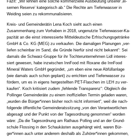
Fazit: „Wir leh­nen eine sol­che kom­mer­ziel­le Aus­beu­tung un­se­rer ‚ei­
ser­nen Re­ser­ve’ ka­te­go­risch ab.“ Die Rechte am Tiefen­wasser in
Weiding seien zu rekommunalisieren.
Kreis- und Gemeinderätin Lena Koch sieht auch einen
Zusammenhang zum Vorhaben in 2018, un­ge­nutz­te Tiefen­wasser-Ka­
pa­zi­tät an die einst in­ter­es­sier­te Mit­tel­deut­sche Er­fri­schungs­ge­trän­ke
GmbH & Co. KG (MEG) zu ver­kau­fen. Die da­ma­li­gen Pla­nun­gen „ver­
lie­fen schein­bar im Sand, die Grün­de hier­für sind nicht be­kannt“: Sei
damals die Schwarz-Gruppe für ihr Toch­ter­un­ter­neh­men Lidl in­ter­es­
siert ge­we­sen, ha­be in­zwi­schen InnFood mit Roxane die InnFood
Mineral Waters GmbH ge­grün­det, „um eben eine neue Ab­füll­an­la­ge
(wie da­mals auch schon ge­plant) zu er­rich­ten und Tie­fen­was­ser zu
för­dern, um es in ei­gens her­ge­stell­ten PET-Fla­schen im LEH zu ver­
kau­fen“. Koch kri­ti­siert zu­dem „feh­len­de Trans­pa­renz“: Ob­gleich die
Pollinger Ge­mein­de­rä­te zu ei­nem in­of­fi­ziel­len Ter­min ge­la­den wa­ren,
„wur­den die Bür­ger*in­nen bis­her noch nicht in­for­miert“, weil die nach­
fol­gen­de öf­fent­li­che Ge­mein­de­rats­sit­zung „von den Ver­ant­wort­li­chen
ab­ge­sagt und der Punkt von der Ta­ges­ord­nung ge­nom­men“ wor­den
wäre: „Da die Ta­ges­ord­nung am Rathaus Polling und an der Grund­
schule Flossing in den Schau­käs­ten aus­ge­hängt wird, wa­ren Bür­
ger*in­nen auch un­ter an­de­rem des­halb als Zu­hö­rer*in­nen ge­kom­men,