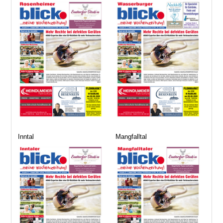
Inntal
Mangfalltal