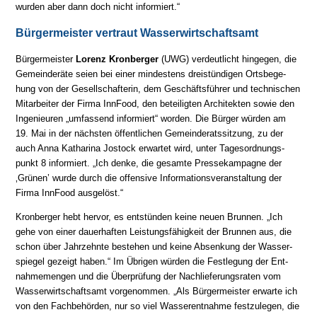
wur­den aber dann doch nicht in­for­miert.“
Bürgermeister vertraut Wasserwirtschaftsamt
Bürgermeister
Lorenz Kronberger
(UWG) verdeutlicht hingegen, die
Ge­mein­de­rä­te seien bei ei­ner min­des­tens drei­stün­di­gen Orts­be­ge­
hung von der Ge­sell­schaf­te­rin, dem Ge­schäfts­füh­rer und tech­ni­schen
Mit­ar­bei­ter der Firma InnFood, den be­tei­lig­ten Ar­chi­tek­ten so­wie den
In­ge­nieu­ren „um­fas­send in­for­miert“ wor­den. Die Bürger wür­den am
19. Mai in der nächs­ten öf­fent­li­chen Ge­mein­de­rats­sit­zung, zu der
auch Anna Katharina Jostock er­war­tet wird, un­ter Ta­ges­ord­nungs­
punkt 8 in­for­miert. „Ich den­ke, die ge­sam­te Presse­kam­pag­ne der
‚Grünen’ wur­de durch die of­fen­si­ve In­for­ma­tions­ver­an­stal­tung der
Firma InnFood ausgelöst.“
Kronberger hebt hervor, es entstünden keine neuen Brunnen. „Ich
gehe von ei­ner dauer­haf­ten Leis­tungs­fä­hig­keit der Brun­nen aus, die
schon über Jahr­zehn­te be­ste­hen und kei­ne Ab­sen­kung der Wasser­
spie­gel ge­zeigt ha­ben.“ Im Übri­gen wür­den die Fest­le­gung der Ent­
nah­me­men­gen und die Über­prü­fung der Nach­lie­fe­rungs­ra­ten vom
Wasser­wirt­schafts­amt vor­ge­nom­men. „Als Bür­ger­meis­ter er­war­te ich
von den Fach­be­hör­den, nur so viel Wasser­ent­nah­me fest­zu­le­gen, die