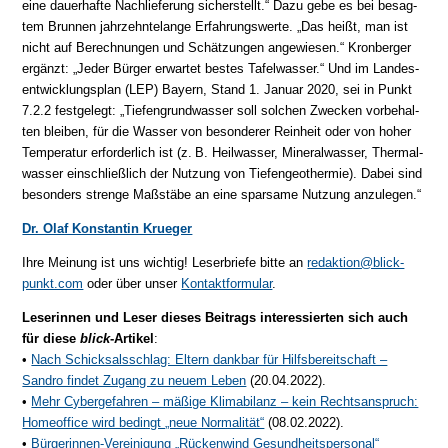
eine dauer­haf­te Nach­lie­fe­rung sicher­stellt.“ Da­zu ge­be es bei be­sag­
tem Brun­nen jahr­zehn­te­lan­ge Er­fah­rungs­wer­te. „Das heißt, man ist
nicht auf Be­rech­nun­gen und Schät­zun­gen an­ge­wie­sen.“ Kronberger
er­gänzt: „Je­der Bür­ger er­war­tet bes­tes Tafel­wasser.“ Und im Lan­des­
ent­wick­lungs­plan (LEP) Bayern, Stand 1. Ja­nu­ar 2020, sei in Punkt
7.2.2 fest­ge­legt: „Tiefen­grund­wasser soll sol­chen Zwe­cken vor­be­hal­
ten blei­ben, für die Wasser von be­son­de­rer Rein­heit oder von ho­her
Tem­pe­ra­tur er­for­der­lich ist (z. B. Heil­wasser, Mi­ne­ral­wasser, Ther­mal­
wasser ein­schließ­lich der Nut­zung von Tie­fen­geo­ther­mie). Da­bei sind
be­son­ders stren­ge Maß­stä­be an eine spar­sa­me Nut­zung anzulegen.“
Dr. Olaf Konstantin Krueger
Ihre Meinung ist uns wichtig! Leserbriefe bitte an
redaktion@blick-
punkt.com
oder über unser
Kontaktformular
.
Leserinnen und Leser dieses Beitrags interessierten sich auch
für diese
blick
-Artikel
:
•
Nach Schicksalsschlag: Eltern dankbar für Hilfsbereitschaft –
Sandro findet Zugang zu neuem Leben
(20.04.2022).
•
Mehr Cybergefahren – mäßige Klimabilanz – kein Rechtsanspruch:
Homeoffice wird bedingt „neue Normalität“
(08.02.2022).
•
Bürgerinnen-Vereinigung „Rückenwind Gesundheitspersonal“