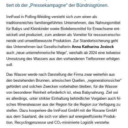
tiert ob der „Presse­kam­pag­ne“ der Bündnisgrünen.
InnFood in Polling-Weiding versteht sich zum einen als
traditionsreiches fa­mi­lien­ge­führ­tes Un­ter­neh­men, das Nah­rungs­mit­tel
für Babys und Klein­kinder so­wie Bio­le­bens­mit­tel für Er­wach­se­ne ent­
wi­ckelt und pro­du­ziert, zum an­de­ren als Vor­rei­ter für res­sour­cen­scho­
nen­de und um­welt­be­wuss­te Pro­duk­tion. Zur Stand­ort­si­che­rung geht
das Un­ter­neh­men laut Ge­sell­schaf­te­rin
Anna Katharina Jostock
auch „neue un­ter­neh­me­ri­sche We­ge“, wes­halb ab 2024 eine teil­wei­se
Um­nut­zung des Wassers aus den vor­han­de­nen Tief­brun­nen er­fol­gen
soll.
Das Wasser werde nach Darstellung der Firma zwar wei­ter­hin aus
den be­ste­hen­den Brun­nen, ar­te­si­schen Quel­len, „re­ge­ne­ra­tions­si­cher“
ge­för­dert und sol­chen Zwe­cken vor­be­hal­ten blei­ben, für die Wasser
von be­son­de­rer Rein­heit er­for­der­lich ist, etwa Baby­nah­rung. Ziel sei
es al­ler­dings, un­ter strik­ter Ein­hal­tung be­hörd­li­cher Vor­ga­ben auch fri­
sches Mi­ne­ral­wasser aus der Region für die Region zur Ver­fü­gung zu
stel­len. Dazu ko­ope­rie­re die InnFood GmbH mit der Roxane GmbH
aus dem Saarland, die sich vor allem auf ener­gie­ef­fi­zien­te Pro­duk­
tion, Recycling­pro­zes­se und CO₂-mi­ni­mier­te Logistik verstehe.