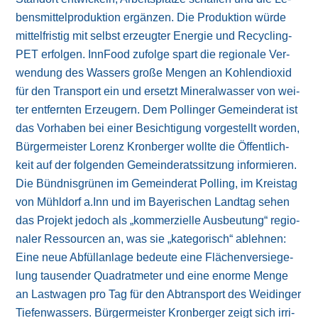
bens­mit­tel­pro­duk­tion er­gän­zen. Die Pro­duk­tion würde
mit­tel­fris­tig mit selbst er­zeug­ter Energie und Recycling-
PET er­fol­gen. InnFood zu­fol­ge spart die re­gio­na­le Ver­
wen­dung des Wassers große Men­gen an Koh­len­di­oxid
für den Trans­port ein und er­setzt Mi­ne­ral­wasser von wei­
ter ent­fern­ten Er­zeu­gern. Dem Pollinger Ge­mein­de­rat ist
das Vor­ha­ben bei ei­ner Be­sich­ti­gung vor­ge­stellt wor­den,
Bür­ger­meis­ter Lorenz Kronberger wollte die Öf­fent­lich­
keit auf der fol­gen­den Ge­mein­de­rats­sit­zung in­for­mie­ren.
Die Bün­dnis­grü­nen im Ge­mein­de­rat Polling, im Kreis­tag
von Mühldorf a.Inn und im Baye­ri­schen Landtag sehen
das Pro­jekt je­doch als „kom­mer­ziel­le Aus­beu­tung“ re­gio­
na­ler Res­sour­cen an, was sie „ka­te­go­risch“ ab­leh­nen:
Ei­ne neue Ab­füll­an­la­ge be­deu­te ei­ne Flä­chen­ver­sie­ge­
lung tau­sen­der Qua­drat­me­ter und ei­ne enor­me Menge
an Last­wa­gen pro Tag für den Ab­trans­port des Weidinger
Tiefen­wassers. Bür­ger­meis­ter Kronberger zeigt sich ir­ri­