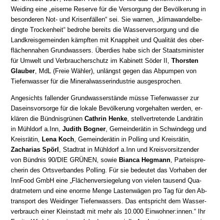
Weiding ei­ne „ei­ser­ne Re­ser­ve für die Ver­sor­gung der Be­völ­ke­rung in
be­son­de­ren Not- und Kri­sen­fäl­len“ sei. Sie war­nen, „klima­wandel­be­
ding­te Trocken­heit“ be­dro­he bereits die Wasser­ver­sor­gung und die
Land­kreis­ge­mein­den kämpf­ten mit Knapp­heit und Qua­li­tät des ober­
flä­chen­na­hen Grund­wassers. Über­dies habe sich der Staats­mi­nis­ter
für Umwelt und Ver­brau­cher­schutz im Ka­bi­nett Söder II,
Thorsten
Glauber
, MdL (Freie Wähler), un­längst ge­gen das Ab­pum­pen von
Tiefen­wasser für die Mineral­wasser­in­dus­trie ausgesprochen.
Angesichts fallender Grundwasserstände müsse Tiefenwasser zur
Daseinsvorsorge für die lokale Be­völ­ke­rung vor­ge­hal­ten wer­den, er­
klä­ren die Bünd­nis­grü­nen
Cathrin Henke
, stell­ver­tre­ten­de Land­rätin
in Mühldorf a.Inn,
Judith Bogner
, Ge­mein­de­rä­tin in Schwindegg und
Kreis­rätin,
Lena Koch
, Ge­mein­de­rä­tin in Polling und Kreis­rä­tin,
Zacharias Spörl
, Stadt­rat in Mühldorf a.Inn und Kreis­vor­sit­zen­der
von Bündnis 90/DIE GRÜNEN, so­wie
Bianca Hegmann
, Par­tei­spre­
che­rin des Orts­ver­ban­des Polling. Für sie be­deu­tet das Vor­ha­ben der
InnFood GmbH ei­ne „Flä­chen­ver­sie­ge­lung von vie­len tau­send Qua­
drat­me­tern und ei­ne enor­me Menge Las­ten­wä­gen pro Tag für den Ab­
trans­port des Weidinger Tiefen­wassers. Das ent­spricht dem Wasser­
ver­brauch einer Klein­stadt mit mehr als 10.000 Ein­woh­ner:in­nen.“ Ihr