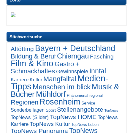
Stichwortsuche
Bayern + Deutschland
Altötting
Chiemgau
Bildung & Beruf
Fasching
Film & Kino
Gastro +
Inntal
Schmackhaftes
Gewinnspiele
Medien-
Mangfalltal
Karriere
Kultur
Tipps
Musik &
Menschen im blick
Bücher
Mühldorf
Phänomenal regional
Rosenheim
Regionen
Service
Stellenangebote
Sonderbeilagen
Sport
TopNews
TopNews HOME
TopNews (Slider)
TopNews
TopNews Kultur
Karriere
TopNews Leben
TopNews
TopNews Panorama