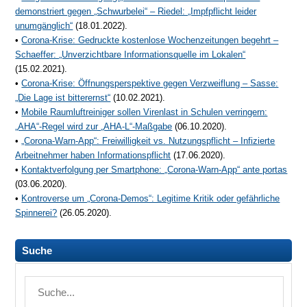
demonstriert gegen „Schwurbelei“ – Riedel: „Impfpflicht leider
unumgänglich“
(18.01.2022).
•
Corona-Krise: Gedruckte kostenlose Wochenzeitungen begehrt –
Schaeffer: „Unverzichtbare Informationsquelle im Lokalen“
(15.02.2021).
•
Corona-Krise: Öffnungsperspektive gegen Verzweiflung – Sasse:
„Die Lage ist bitterernst“
(10.02.2021).
•
Mobile Raumluftreiniger sollen Virenlast in Schulen verringern:
„AHA“-Regel wird zur „AHA-L“-Maßgabe
(06.10.2020).
•
„Corona-Warn-App“: Freiwilligkeit vs. Nutzungspflicht – Infizierte
Arbeitnehmer haben Informationspflicht
(17.06.2020).
•
Kontaktverfolgung per Smartphone: „Corona-Warn-App“ ante portas
(03.06.2020).
•
Kontroverse um „Corona-Demos“: Legitime Kritik oder gefährliche
Spinnerei?
(26.05.2020).
Suche