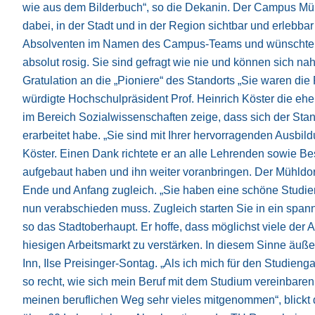
wie aus dem Bilderbuch“, so die Dekanin. Der Campus Mü
dabei, in der Stadt und in der Region sichtbar und erlebba
Absolventen im Namen des Campus-Teams und wünschte ihne
absolut rosig. Sie sind gefragt wie nie und können sich n
Gratulation an die „Pioniere“ des Standorts „Sie waren di
würdigte Hochschulpräsident Prof. Heinrich Köster die e
im Bereich Sozialwissenschaften zeige, dass sich der Stan
erarbeitet habe. „Sie sind mit Ihrer hervorragenden Ausbild
Köster. Einen Dank richtete er an alle Lehrenden sowie B
aufgebaut haben und ihn weiter voranbringen. Der Mühldor
Ende und Anfang zugleich. „Sie haben eine schöne Studien
nun verabschieden muss. Zugleich starten Sie in ein span
so das Stadtoberhaupt. Er hoffe, dass möglichst viele der
hiesigen Arbeitsmarkt zu verstärken. In diesem Sinne äußer
Inn, Ilse Preisinger-Sontag. „Als ich mich für den Studien
so recht, wie sich mein Beruf mit dem Studium vereinbaren 
meinen beruflichen Weg sehr vieles mitgenommen“, blickt di