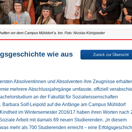
chaften vor dem Campus Mühldorf a. Inn. Foto: Nicolas Königseder
lgsgeschichte wie aus
Zurück zur Übersicht
rsten Absolventinnen und Absolventen ihre Zeugnisse erhalte
emie mehrere Abschlussjahrgänge umfasste, offiziell verabschie
chelorstudium an der Fakultät für Sozialwissenschaften
of. Barbara Solf-Leipold auf die Anfänge am Campus Mühldorf
 Kindheit im Wintersemester 2016/17 haben ihren Worten nach 
 Soziale Arbeit mit damals 69 neuen Studierenden. „In diesem
was mehr als 700 Studierenden erreicht – eine Erfolgsgeschich