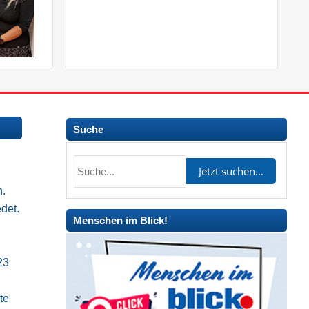
Suche
n.
det.
Menschen im Blick!
23
te