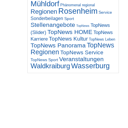
Mühldorf
Phänomenal regional
Rosenheim
Regionen
Service
Sonderbeilagen
Sport
Stellenangebote
TopNews
TopNews
TopNews HOME
(Slider)
TopNews
TopNews Kultur
Karriere
TopNews Leben
TopNews
TopNews Panorama
Regionen
TopNews Service
Veranstaltungen
TopNews Sport
Wasserburg
Waldkraiburg