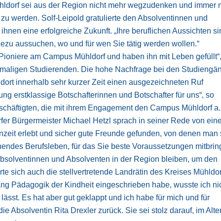
hldorf sei aus der Region nicht mehr wegzudenken und immer 
r zu werden. Solf-Leipold gratulierte den Absolventinnen und
n eine erfolgreiche Zukunft. „Ihre beruflichen Aussichten si
ahezu aussuchen, wo und für wen Sie tätig werden wollen.“
e Pioniere am Campus Mühldorf und haben ihn mit Leben gefüllt“
hemaligen Studierenden. Die hohe Nachfrage bei den Studiengä
dort innerhalb sehr kurzer Zeit einen ausgezeichneten Ruf
ung erstklassige Botschafterinnen und Botschafter für uns“, so
eschäftigten, die mit ihrem Engagement den Campus Mühldorf a.
fer Bürgermeister Michael Hetzl sprach in seiner Rede von ei
zeit erlebt und sicher gute Freunde gefunden, von denen man 
nendes Berufsleben, für das Sie beste Voraussetzungen mitbrin
 Absolventinnen und Absolventen in der Region bleiben, um den
te sich auch die stellvertretende Landrätin des Kreises Mühldor
gang Pädagogik der Kindheit eingeschrieben habe, wusste ich ni
lässt. Es hat aber gut geklappt und ich habe für mich und für
e Absolventin Rita Drexler zurück. Sie sei stolz darauf, im Alte