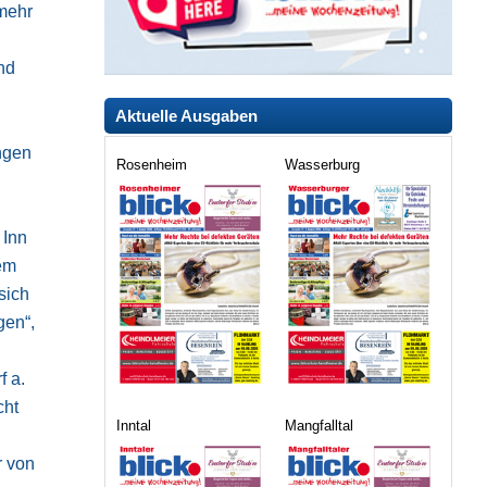
mehr
nd
Aktuelle Ausgaben
,
ngen
Rosenheim
Wasserburg
 Inn
nem
sich
gen“,
f a.
cht
Inntal
Mangfalltal
r von