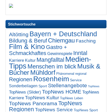
Stichwortsuche
Bayern + Deutschland
Altötting
Chiemgau
Bildung & Beruf
Fasching
Film & Kino
Gastro +
Inntal
Schmackhaftes
Gewinnspiele
Medien-
Mangfalltal
Karriere
Kultur
Tipps
Musik &
Menschen im blick
Bücher
Mühldorf
Phänomenal regional
Rosenheim
Regionen
Service
Stellenangebote
Sonderbeilagen
Sport
TopNews
TopNews HOME
TopNews (Slider)
TopNews
TopNews Kultur
Karriere
TopNews Leben
TopNews
TopNews Panorama
Regionen
TopNews Service
TopNews Sport