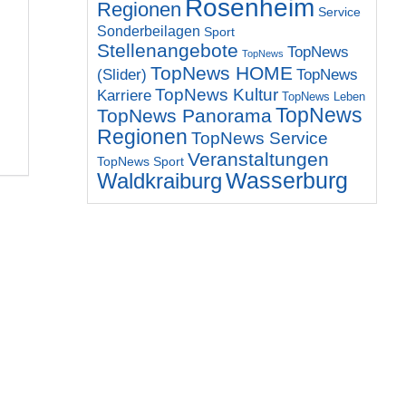
Rosenheim
Regionen
Service
Sonderbeilagen
Sport
Stellenangebote
TopNews
TopNews
TopNews HOME
(Slider)
TopNews
TopNews Kultur
Karriere
TopNews Leben
TopNews
TopNews Panorama
Regionen
TopNews Service
Veranstaltungen
TopNews Sport
Wasserburg
Waldkraiburg