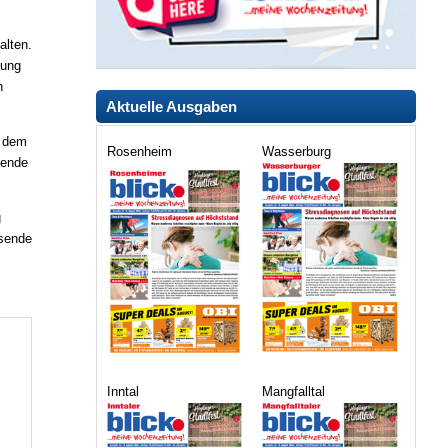
alten.
gung
h
Aktuelle Ausgaben
n dem
Rosenheim
Wasserburg
hende
g
ssende
Inntal
Mangfalltal