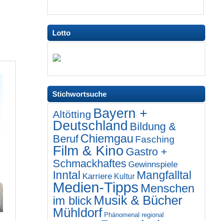
Lotto
Stichwortsuche
Bayern +
Altötting
Deutschland
Bildung &
Chiemgau
Beruf
Fasching
Film & Kino
Gastro +
Schmackhaftes
Gewinnspiele
Inntal
Mangfalltal
Karriere
Kultur
Medien-Tipps
Menschen
Musik & Bücher
im blick
Mühldorf
Phänomenal regional