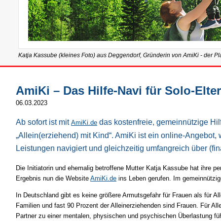
Katja Kassube (kleines Foto) aus Deggendorf, Gründerin von AmiKi - der Pla
AmiKi – Das Hilfe-Navi für Solo-Elte
06.03.2023
Ab sofort ist mit
das kostenfreie, gemeinnützige Hilf
AmiKi.de
„Allein(erziehend) mit Kind“. AmiKi ist ein online-Angebo
Leistungen navigiert und gleichzeitig umfangreich über (fina
Die Initiatorin und ehemalig betroffene Mutter Katja Kassube hat ihre 
Ergebnis nun die Website
AmiKi.de
ins Leben gerufen. Im gemeinnützige
In Deutschland gibt es keine größere Armutsgefahr für Frauen als für Al
Familien und fast 90 Prozent der Alleinerziehenden sind Frauen. Für Al
Partner zu einer mentalen, physischen und psychischen Überlastung führ