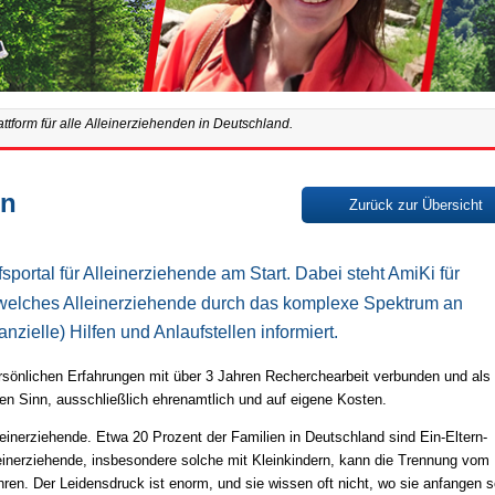
ttform für alle Alleinerziehenden in Deutschland.
rn
Zurück zur Übersicht
sportal für Alleinerziehende am Start. Dabei steht AmiKi für
t, welches Alleinerziehende durch das komplexe Spektrum an
nzielle) Hilfen und Anlaufstellen informiert.
persönlichen Erfahrungen mit über 3 Jahren Recherchearbeit verbunden und als
n Sinn, ausschließlich ehrenamtlich und auf eigene Kosten.
leinerziehende. Etwa 20 Prozent der Familien in Deutschland sind Ein-Eltern-
leinerziehende, insbesondere solche mit Kleinkindern, kann die Trennung vom
en. Der Leidensdruck ist enorm, und sie wissen oft nicht, wo sie anfangen s