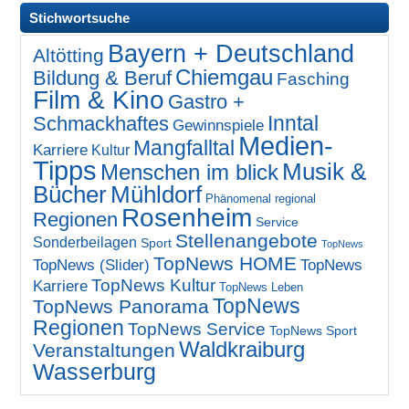
Stichwortsuche
Bayern + Deutschland
Altötting
Chiemgau
Bildung & Beruf
Fasching
Film & Kino
Gastro +
Inntal
Schmackhaftes
Gewinnspiele
Medien-
Mangfalltal
Karriere
Kultur
Tipps
Musik &
Menschen im blick
Bücher
Mühldorf
Phänomenal regional
Rosenheim
Regionen
Service
Stellenangebote
Sonderbeilagen
Sport
TopNews
TopNews HOME
TopNews (Slider)
TopNews
TopNews Kultur
Karriere
TopNews Leben
TopNews
TopNews Panorama
Regionen
TopNews Service
TopNews Sport
Waldkraiburg
Veranstaltungen
Wasserburg