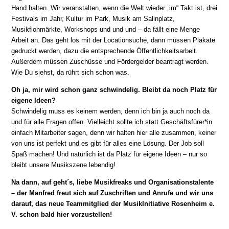
Hand halten. Wir veranstalten, wenn die Welt wieder „im“ Takt ist, drei
Festivals im Jahr, Kultur im Park, Musik am Salinplatz,
Musikflohmärkte, Workshops und und und – da fällt eine Menge
Arbeit an. Das geht los mit der Locationsuche, dann müssen Plakate
gedruckt werden, dazu die entsprechende Öffentlichkeitsarbeit.
Außerdem müssen Zuschüsse und Fördergelder beantragt werden.
Wie Du siehst, da rührt sich schon was.
Oh ja, mir wird schon ganz schwindelig. Bleibt da noch Platz für
eigene Ideen?
Schwindelig muss es keinem werden, denn ich bin ja auch noch da
und für alle Fragen offen. Vielleicht sollte ich statt Geschäftsfürer*in
einfach Mitarbeiter sagen, denn wir halten hier alle zusammen, keiner
von uns ist perfekt und es gibt für alles eine Lösung. Der Job soll
Spaß machen! Und natürlich ist da Platz für eigene Ideen – nur so
bleibt unsere Musikszene lebendig!
Na dann, auf geht´s, liebe Musikfreaks und Organisationstalente
– der Manfred freut sich auf Zuschriften und Anrufe und wir uns
darauf, das neue Teammitglied der MusikInitiative Rosenheim e.
V. schon bald hier vorzustellen!