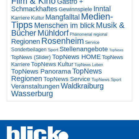
Film & Kino
Gastro +
Inntal
Schmackhaftes
Gewinnspiele
Medien-
Mangfalltal
Karriere
Kultur
Tipps
Musik &
Menschen im blick
Bücher
Mühldorf
Phänomenal regional
Rosenheim
Regionen
Service
Stellenangebote
Sonderbeilagen
Sport
TopNews
TopNews HOME
TopNews (Slider)
TopNews
TopNews Kultur
Karriere
TopNews Leben
TopNews
TopNews Panorama
Regionen
TopNews Service
TopNews Sport
Waldkraiburg
Veranstaltungen
Wasserburg