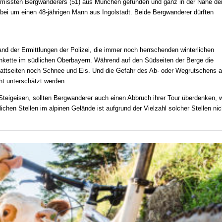
rmissten Bergwanderers (51) aus München gefunden und ganz in der Nähe de
abei um einen 48-jährigen Mann aus Ingolstadt. Beide Bergwanderer dürften
and der Ermittlungen der Polizei, die immer noch herrschenden winterlichen
penkette im südlichen Oberbayern. Während auf den Südseiten der Berge die
hattseiten noch Schnee und Eis. Und die Gefahr des Ab- oder Wegrutschens a
ht unterschätzt werden.
teigeisen, sollten Bergwanderer auch einen Abbruch ihrer Tour überdenken, 
ichen Stellen im alpinen Gelände ist aufgrund der Vielzahl solcher Stellen nic