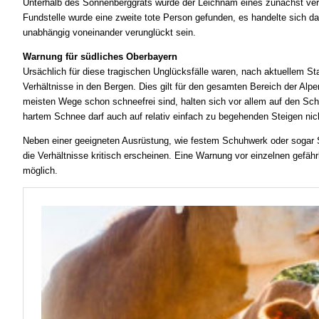
Unterhalb des Sonnenberggrats wurde der Leichnam eines zunächst ve
Fundstelle wurde eine zweite tote Person gefunden, es handelte sich d
unabhängig voneinander verunglückt sein.
Warnung für südliches Oberbayern
Ursächlich für diese tragischen Unglücksfälle waren, nach aktuellem St
Verhältnisse in den Bergen. Dies gilt für den gesamten Bereich der Al
meisten Wege schon schneefrei sind, halten sich vor allem auf den Sc
hartem Schnee darf auch auf relativ einfach zu begehenden Steigen nic
Neben einer geeigneten Ausrüstung, wie festem Schuhwerk oder sogar S
die Verhältnisse kritisch erscheinen. Eine Warnung vor einzelnen gefährl
möglich.