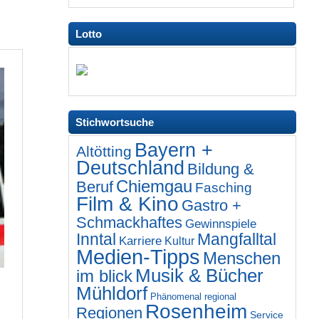
Lotto
Stichwortsuche
Bayern +
Altötting
Deutschland
Bildung &
Chiemgau
Beruf
Fasching
Film & Kino
Gastro +
Schmackhaftes
Gewinnspiele
Inntal
Mangfalltal
Karriere
Kultur
Medien-Tipps
Menschen
Musik & Bücher
im blick
Mühldorf
Phänomenal regional
Rosenheim
Regionen
Service