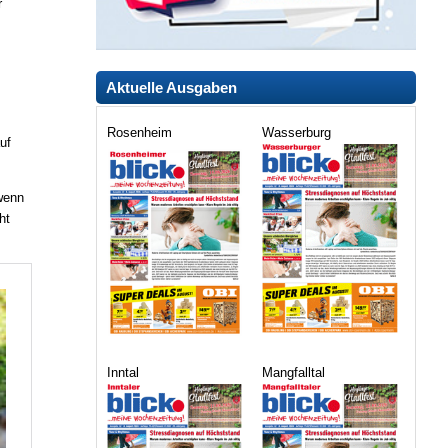
r
Aktuelle Ausgaben
Rosenheim
Wasserburg
uf
wenn
ht
Inntal
Mangfalltal